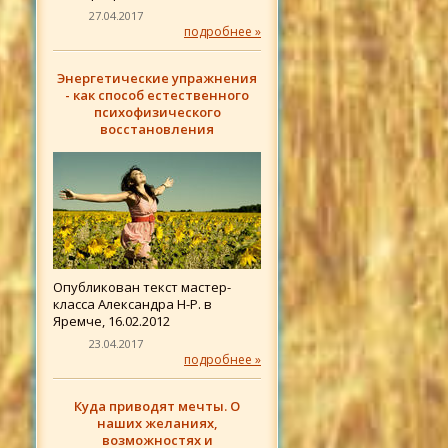
27.04.2017
подробнее »
Энергетические упражнения
- как способ естественного
психофизического
восстановления
Опубликован текст мастер-
класса Александра Н-Р. в
Яремче, 16.02.2012
23.04.2017
подробнее »
Куда приводят мечты. О
наших желаниях,
возможностях и