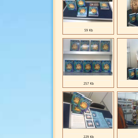
59 Kb
257 Kb
229 Kb