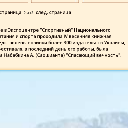
 страница
след. страница
2
из
3
иеве в Экспоцентре "Спортивный" Национального
тания и спорта проходила IV весенняя книжная
едставлены новинки более 300 издательств Украины,
фестиваля, в последний день его работы,
была
а Набабкина А. (Саошианта) "Спасающий вечность".