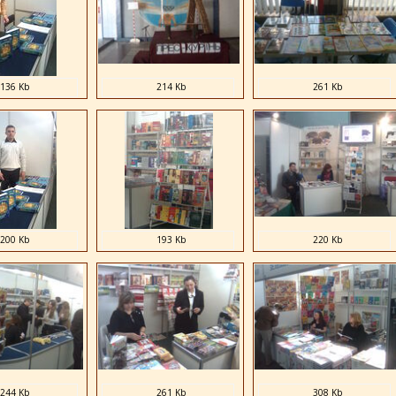
136 Kb
214 Kb
261 Kb
200 Kb
193 Kb
220 Kb
244 Kb
261 Kb
308 Kb