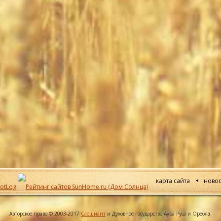
карта сайта
новос
Авторское право © 2003-2017
Саошиант
и Духовное государство Аура Руса и Ореола.