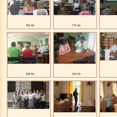
Выступления 2007
Встречи 2005-2007
186 Kb
179 Kb
Выступления 2005-2006
Крым 1992-1999 г.
Архивные фотографии
208 Kb
160 Kb
Сохранившееся
Обзор биографии