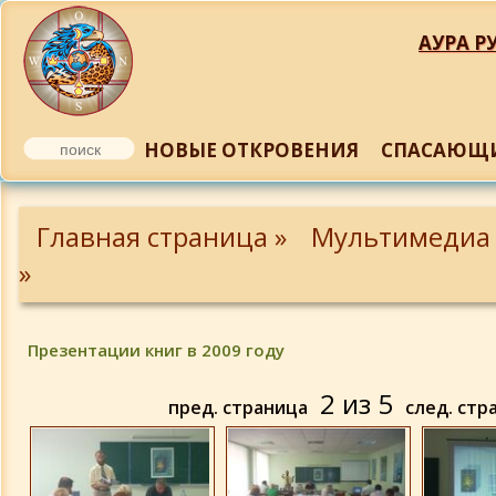
АУРА РУ
НОВЫЕ ОТКРОВЕНИЯ
СПАСАЮЩИ
Альбом
Главная страница »
Мультимедиа
VII конференция МАБЭТ
»
Авторские вечера март 2010 г.
Презентации книг в 2009 году
Презентации книг-2009
2
из
5
пред. страница
след. стр
IV книжная ярмарка