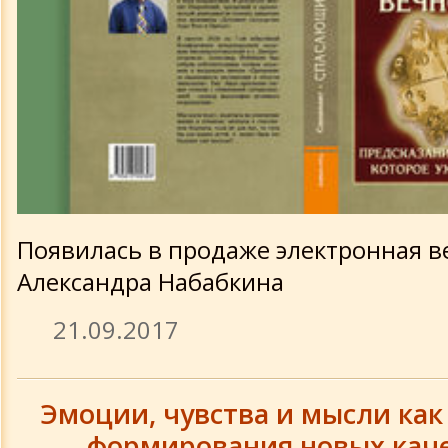
Изданное
Контактная информация
Выступления
Новости сайта
Появилась в продаже электронная в
Обновления 2017 года
Александра Набабкина
21.09.2017
Обновления 2016 года
Обновления 2015 года
Эмоции, чувства и мысли ка
формирования новых каче
Поиск по сайту