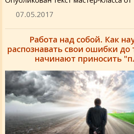
07.05.2017
Книги Аура Русы
Статьи
Работа над собой. Как на
распознавать свои ошибки до т
Библиотека сжатых файлов
начинают приносить "п
Обратная связь
Новое сообщение
Наши интернет-ссылки
Форум