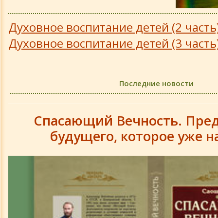
Выступления
Духовное воспитание детей (2 часть
Духовное воспитание детей (3 часть
Стихотворения разных лет
Высказывания и Афоризмы
Последние новости
Деятельность
Спасающий Вечность. Пред
Аура Руса
будущего, которое уже н
Занятия и курсы
МАБЭТ (Академия)
Духовные беседы