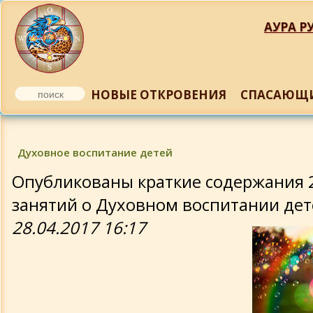
АУРА РУ
НОВЫЕ ОТКРОВЕНИЯ
СПАСАЮЩИ
Александр Набабкин-Романюк
Отправить e-mail
Духовное воспитание детей
Опубликованы краткие содержания 2-
Об авторе
занятий о Духовном воспитании дет
28.04.2017 16:17
Творчество
Новые Откровения
Произведения