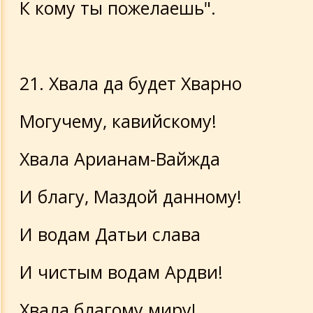
К кому ты пожелаешь".
21. Хвала да будет Хварно
Могучему, кавийскому!
Хвала Арианам-Вайжда
И благу, Маздой данному!
И водам Датьи слава
И чистым водам Ардви!
Хвала благому миру!