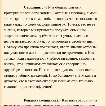
С
аошиант: -
Ну, в общем, г
лавный
критерий полезности занятий, которые я провожу, с моей
точки зрения не в том, чтобы в головах что-то осталось в
виде каких-то форм
у
л, формулировок. То есть, это не те
знания, которые мы привыкли получать обычным
энцеклопедическим путём: что-то заучил, знаешь, и
потом пытаешься это как-то применять в своей жизни.
Потому что практика показывает, что те знания которым
нас учат, они в жизни практически не применимы. Как
только люди заканчивают учебное заведение, выходят в
жизнь,
<
то
>
начинают сталкиваться с совершенно
другой реальностью. Не с той, которую им показывали в
стенах учебных заведений. И по большому счёту, как вы
думаете, что в этот момент люди понимают? Что было
главное в процессе обучения?
Реплика (женщина): -
Как нам гов
о
рили – в
институтах учат искать нужные вещи в нужных книгах.