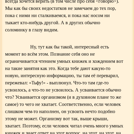
всегда хочется верить (в том числе про себя
<
говорю
>
).
Мы как бы своих недостатков
не замечаем до тех пор,
пока с ними ни сталкиваемся, и пока нас носом ни
тыкает кто-нибудь другой. А
в
других обычно
соломинку в глазу видим.
Ну, тут как бы такой, интересный есть
момент во всём этом. Познание себя оно не
ограничивается чтением умных книжек и хождением вот
на такие занятия как это. Когда тебе дают какую-то
новую, интересную информацию, ты там её переварил,
пережевал: «Тьфу!» - выплюнул. Что-то там где-то
усвоилось, а что-то не усвоилось. А усваивается обычно
что?
Усваивается организмом (и в духовном плане то же
самое) то чего не хватает. Соответственно, если человек
слишком чем-то наполнен, он усвоить нечто подобно
этому не может. Организму вот так, выше крыши,
хватает. Поэтому, если человек читал очень много умных
книжек и знает ответ на это
т
вопрос, на этот, на этот, на