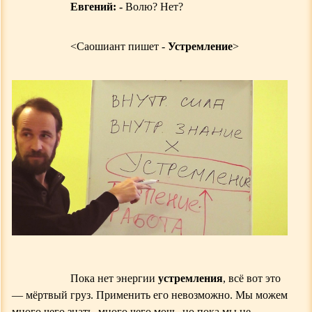
Евгений: -
Волю? Нет?
<
Саошиант пишет -
Устремление
>
Пока нет энергии
устремления
, всё вот это
— мёртвый груз. Применить его невозможно. Мы можем
много чего знать, много чего мочь, но пока мы н
е