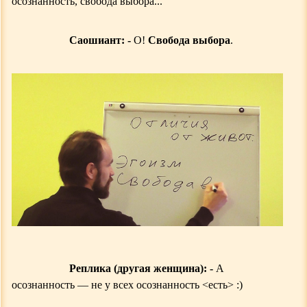
осознанность, свобода выбора...
Саошиант: -
О!
Свобода выбора
.
Реплика (другая женщина): -
А
осознанность — не у всех осознанность
<
есть
>
:
)