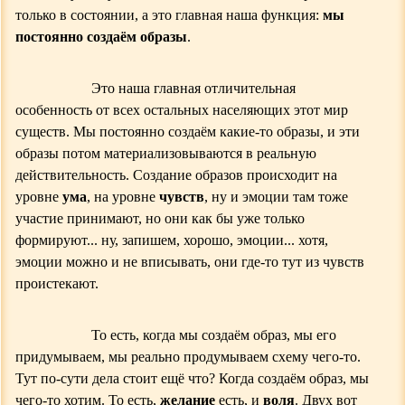
только в состоянии, а это главная наша функция:
мы
постоянно создаём образы
.
Э
то наша главная отличительная
особенность от всех остальных населяющих этот мир
существ. Мы постоянно создаём какие-то образы, и эти
образы потом материализовываются в реальную
действительность. Создание образов происходит на
уровне
ума
, на уровне
чувств
, ну и эмоции там тоже
участие принимают, но они как бы уже только
формируют... ну, запишем, хорошо, эмоции... хотя,
эмоции можно и не вписывать, они где-то тут из чувств
проистекают.
То есть, когда мы создаём образ, мы его
придумываем, мы реально продумываем схему чего-то.
Тут по-сути дела стоит ещё что? Когда создаём образ, мы
чего-то хотим.
Т
о есть,
желание
есть, и
воля
.
Д
вух вот