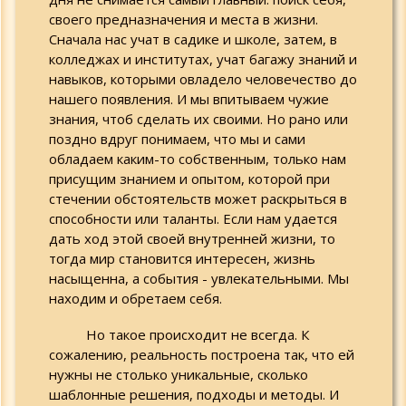
своего предназначения и места в жизни.
8.06.2013 - Духовное
Сначала нас учат в садике и школе, затем, в
воспитание детей (3 занятие)
колледжах и институтах, учат багажу знаний и
навыков, которыми овладело человечество до
1.06.2013 - Духовное
нашего появления. И мы впитываем чужие
воспитание детей (2 часть)
знания, чтоб сделать их своими. Но рано или
поздно вдруг понимаем, что мы и сами
25.05.2013 - Духовное
обладаем каким-то собственным, только нам
воспитание детей.
присущим знанием и опытом, которой при
стечении обстоятельств может раскрыться в
13-20.04.2013 - Семья,
отношение к телу своему и
способности или таланты. Если нам удается
избранника (избранницы).
дать ход этой своей внутренней жизни, то
Духовные аспекты
взамоотношений
тогда мир становится интересен, жизнь
насыщенна, а события - увлекательными. Мы
6.04.2013 - Семейные
находим и обретаем себя.
отношения. Дети и родители
Но такое происходит не всегда. К
23.02.2013 - Борьба с
сожалению, реальность построена так, что ей
вредными привычками и что
нужны не столько уникальные, сколько
действительно вредно
шаблонные решения, подходы и методы. И