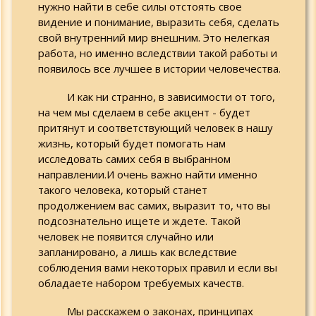
нужно найти в себе силы отстоять свое
16.02.2013 - Поиск себя и как
это влияет на поиск
видение и понимание, выразить себя, сделать
спутника жизни
свой внутренний мир внешним. Это нелегкая
16.02.2013 - Поиск себя и как
работа, но именно вследствии такой работы и
это влияет на поиск спутника
появилось все лучшее в истории человечества.
жизни (видеофрагменты)
И как ни странно, в зависимости от того,
12.02.2013 - Назначение,
на чем мы сделаем в себе акцент - будет
особенности конкретных
притянут и соответствующий человек в нашу
практик, их практическая
польза и действенность
жизнь, который будет помогать нам
исследовать самих себя в выбранном
17.01.2013 - Курсы духовного
направлении.И очень важно найти именно
возрождения личности (1
такого человека, который станет
цикл)
продолжением вас самих, выразит то, что вы
подсознательно ищете и ждете. Такой
человек не появится случайно или
запланировано, а лишь как вследствие
соблюдения вами некоторых правил и если вы
обладаете набором требуемых качеств.
Мы расскажем о законах, принципах