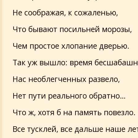
Не соображая, к сожаленью,
Что бывают посильней морозы,
Чем простое хлопание дверью.
Так уж вышло: время бесшабашн
Нас необлегченных развело,
Нет пути реального обратно…
Что ж, хотя б на память повезло.
Все тусклей, все дальше наше ле