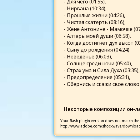
- Для чего (01:55),
- Нирвана (10:34),
- Прошлые жизни (04:26),
- Чистая скатерть (08:16),
- Жене Антонине - Мамочке (07
- Алтарь моей души (06:58),
- Когда достигнет дух высот (02
- Сыну до рождения (04:24),
- Неведенье (06:03),
- Солнце среди ночи (05:40),
- Страх ума и Сила Духа (03:35),
- Предопределение (05:31),
- Обернись и скажи свое слово (
Некоторые композиции он-ла
Your flash plugin version does not match the 
http://www.adobe.com/shockwave/downloa