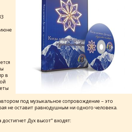
33
 июне
ется
мы
ир в
той
веты
автором под музыкальное сопровождение – это
рая не оставит равнодушным ни одного человека.
 достигнет Дух высот" входят: