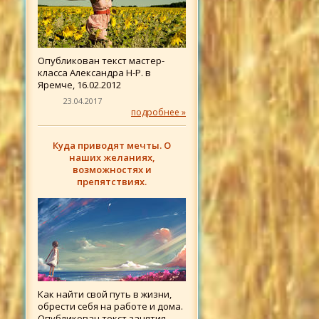
Опубликован текст мастер-
класса Александра Н-Р. в
Яремче, 16.02.2012
23.04.2017
подробнее »
Куда приводят мечты. О
наших желаниях,
возможностях и
препятствиях.
Как найти свой путь в жизни,
обрести себя на работе и дома.
Опубликован текст занятия