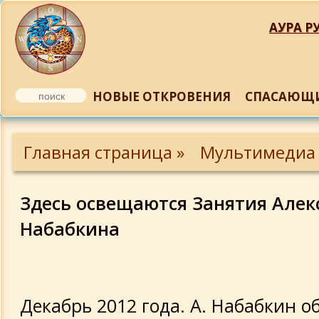
АУРА РУ
НОВЫЕ ОТКРОВЕНИЯ
СПАСАЮЩИ
Откровения от Бога
Главная страница »
Мультимедиа
2014
23.09.14 - Взаимодействие с энергиями
Здесь освещаются Занятия Алек
дающими здоровье и благополучие
Набабкина
2013
9.11.2013 - Творчество. Как найти и
раскрыть свои таланты для
самовыражения. Как обрести источни
Декабрь 2012 года. А. Набабкин о
вдохновения и способ выражения сво