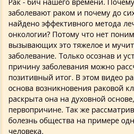
Рак - бич нашего времени. Почем
Видеохроника 1995-2005
заболевают раком и почему до си
найдено эффективного метода ле
Видеохроника 2006-2013
онкологии? Потому что нет пони
Быт и увлечения
вызывающих это тяжелое и мучи
заболевание. Только осознав и ус
Практики
причину заболевания можно расс
Плейкасты (наше творчество)
позитивный итог. В этом видео р
основа возникновения раковой кл
Документальные передачи и худ. эт
раскрыта она на духовной основе,
первопричине. Так же рассматрив
болезнь общества на примере од
человека.