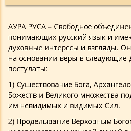
Дополнения к памятке Аура Русы
Проект Аура Русы «Крым-Святой Горо
АУРА РУСА – Свободное объедине
понимающих русский язык и им
Главные события Аура Русы
духовные интересы и взгляды. Он
Основные постулаты Аура Русы
на основании веры в следующие 
постулаты:
О мировоззрении Аура Русы в Таблиц
схемах
1) Существование Бога, Архангело
Является ли государством Аура Руса?
Божеств и Великого множества п
им невидимых и видимых Сил.
Свод заповедей
2) Проделывание Верховным Бого
Рассказ о таблице Небесных Сил