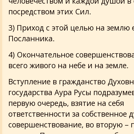
человечеством и каждой душой в
посредством этих Сил.
Об оформлении Сил
3) Приход с этой целью на землю 
О Силах и Приобщении
Посланника.
О cтруктуре Новой Небесной Четы
4) Окончательное совершенствов
О Божествах и их значениях
всего живого на небе и на земле.
Вступление в гражданство Духовн
государства Аура Русы подразумев
первую очередь, взятие на себя
ответственности за собственное 
совершенствование, во вторую –