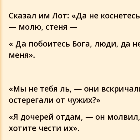
Сказал им Лот: «Да не коснетес
— молю, стеня —
« Да побоитесь Бога, люди, да н
меня».
«Мы не тебя ль, — они вскричал
остерегали от чужих?»
«Я дочерей отдам, — он молвил
хотите чести их».