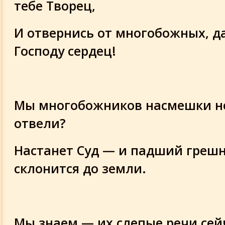
тебе Творец,
И отвернись от многобожных, д
Господу сердец!
Мы многобожников насмешки не
отвели?
Настанет Суд — и падший греш
склонится до земли.
Мы знаем — их слепые речи сей