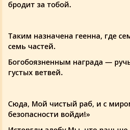
бродит за тобой.
Таким назначена геенна, где се
семь частей.
Богобоязненным награда — ручь
густых ветвей.
Сюда, Мой чистый раб, и с миро
безопасности войди!»
Исторгли злобу Мы, что раньше