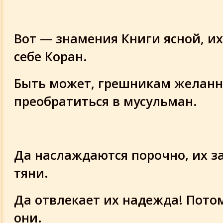
Сура 48
Вот — знамения Книги ясной, и
Суры 49-52
себе Коран.
Суры 53-56
Быть может, грешникам желанн
Суры 57-58
преобратиться в мусульман.
Суры 59-60
Суры 61-63
Да наслаждаются порочно, их за
тяни.
Суры 64-65
Да отвлекает их надежда! Пото
Суры 66-67
они.