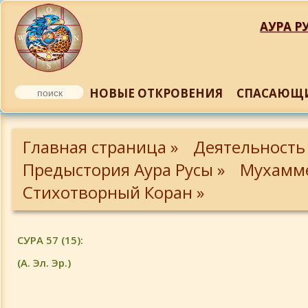
АУРА РУ
НОВЫЕ ОТКРОВЕНИЯ
СПАСАЮЩИ
Суры 1 - 11
Главная страница »
Деятельность
Суры 12-18
Предыстория Аура Русы »
Мухамме
Стихотворный Коран »
Суры 19-29
СУРА 57 (15):
Суры 30-39
(А. Эл. Эр.)
Суры 40-47