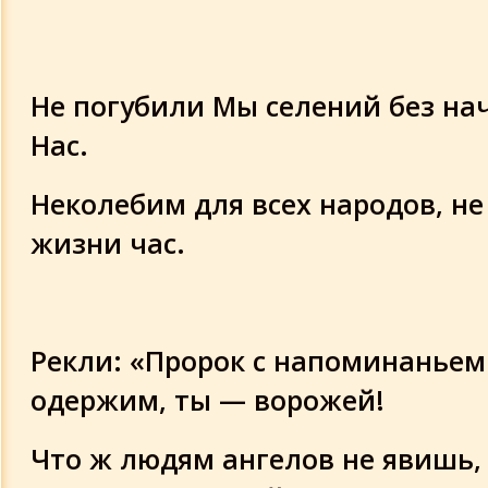
Суры 68-69
Суры 70-71
Не погубили Мы селений без на
Нас.
Суры 72-73
Неколебим для всех народов, не
Суры 74-75
жизни час.
Суры 76-78
Суры 79-80
Рекли: «Пророк с напоминаньем
одержим, ты — ворожей!
Что ж людям ангелов не явишь, 