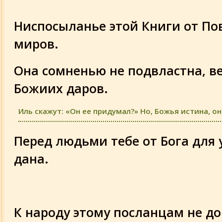
Сура 48
Ниспосыланье этой Книги от По
Суры 49-52
миров.
Суры 53-56
Она сомненью не подвластна, 
Божиих даров.
Суры 57-58
Иль скажут: «Он ее придумал?» Но, Божья истина, он
Суры 59-60
Перед людьми тебе от Бога для
Суры 61-63
дана.
Суры 64-65
Суры 66-67
К народу этому посланцам не д