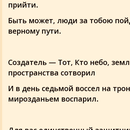
прийти.
Суры 68-69
Быть может, люди за тобою пой
Суры 70-71
верному пути.
Суры 72-73
Суры 74-75
Создатель — Тот, Кто небо, зем
пространства сотворил
Суры 76-78
И в день седьмой воссел на трон
Суры 79-80
мирозданьем воспарил.