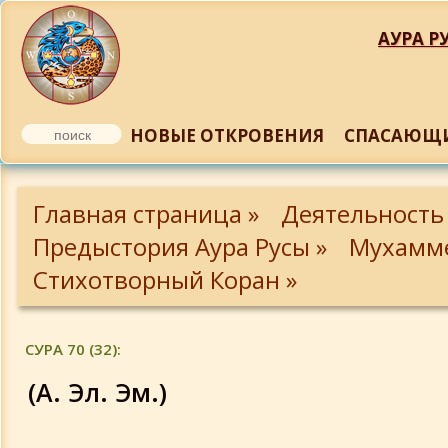
АУРА РУ
НОВЫЕ ОТКРОВЕНИЯ
СПАСАЮЩИ
Суры 1 - 11
Главная страница »
Деятельность
Суры 12-18
Предыстория Аура Русы »
Мухамме
Стихотворный Коран »
Суры 19-29
СУРА 70 (32):
Суры 30-39
(А. Эл. Эм.)
Суры 40-47