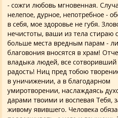
- сожги любовь мгновенная. Случ
нелепое, дурное, непотребное - о
в себя, мое здоровье не губя. Зло
нечистоты, ваши из тела стираю 
больше места вредным парам - л
благовония вносятся в храм! Отче
владыка людей, все сотворивший 
радость! Ниц пред тобою творение
в уничижении, а в благодарном
умиротворении, наслаждаясь ду
дарами твоими и воспевая Тебя, 
живому явившего. Человека обяз