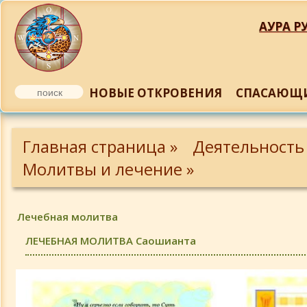
АУРА РУ
НОВЫЕ ОТКРОВЕНИЯ
СПАСАЮЩИ
Симптомы и классификация
Главная страница »
Деятельность
Энергетические упражнения
Молитвы и лечение »
Каждодневные молитвы
Лечебная молитва
Молитвы Божествам (начало)
ЛЕЧЕБНАЯ МОЛИТВА Саошианта
Молитвы Божествам (продолжение)