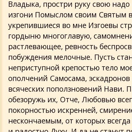
Владыка, простри руку свою надо
изгони Помыслом своим Святым в
укрепившиеся во мне Изгоевы стр
гордыню многоглавую, самомнен
растлевающее, ревность беспросв
побуждения мелочные. Пусть ста
неприступной крепостью тело мое
ополчений Самосама, эскадронов 
всяческих поползновений Нави. П
обезоружь их, Отче, Любовью вс
покорностью искренней, смирени
нескончаемым, от которых всегда
и радостно Духу. И да не станут 