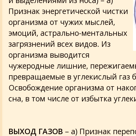
и выделениями из носа) – а)
Лечебная молитва
Признак энергетической чистки
организма от чужих мыслей,
Молитва на сон грядущий
эмоций, астрально-ментальных
загрязнений всех видов. Из
организма выводится
чужеродные лишние, пережигаемы
превращаемые в углекислый газ б
Освобождение организма от нако
сна, в том числе от избытка угле
ВЫХОД ГАЗОВ
– а) Признак пере