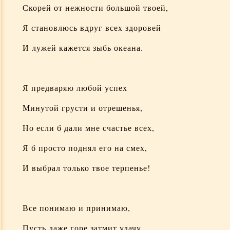
На могиле Мамочки
Скорей от нежности большой твоей,
Я становлюсь вдруг всех здоровей
Роднулечке
И лужей кажется зыбь океана.
И в этот бой, последний бой
Дорогой жене Ладе
Я предваряю любой успех
Минутой грусти и отрешенья,
На день рождения
Но если б дали мне счастье всех,
Прости меня, что так тебе пишу
Я б просто поднял его на смех,
И выбрал только твое терпенье!
В заветный день
Я знаю истину, она проста
Все понимаю и принимаю,
Пусть даже горе затмит удачу,