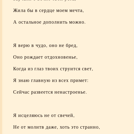
Мои воспоминания о Мамочке
Жила бы в сердце моем мечта,
Мамочкина молодость (фрагменты)
А остальное дополнить можно.
О сокровенном
Я верю в чудо, оно не бред,
Беседы с Мамочкой после ее смерти
Оно рождает отдохновенье,
Притчи Мамочки
Когда из глаз твоих струится свет,
Я знаю главную из всех примет:
Воспоминания 1992-93 гг.
Сейчас развеется ненастроенье.
Посвящается Мамочке
Я исцеляюсь не от свечей,
Пять лет без тебя
Не от молитв даже, хоть это странно,