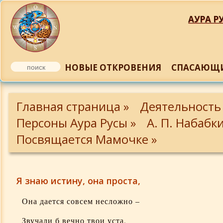
АУРА РУ
НОВЫЕ ОТКРОВЕНИЯ
СПАСАЮЩИ
Биография Мамочки
Главная страница »
Деятельность
Фотографии Мамочки
Персоны Аура Русы »
А. П. Набабк
Посвящается Мамочке »
Из писем Мамочки
Воспоминания о Мамочке
Я знаю истину, она проста,
Немного о Мамочке
Она дается совсем несложно –
Звучали б вечно твои уста,