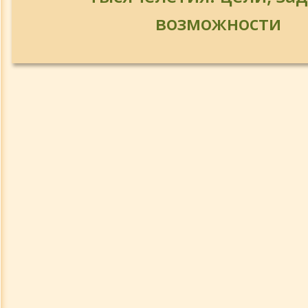
Доклад в Таврическом национальн
возможности
университете
Встреча с читателями в Муроме 16.02
Презентация книги Набабкина А. в М
Три тенденции в сфере здоровья 9.02