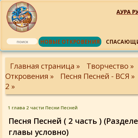
АУРА РУ
НОВЫЕ ОТКРОВЕНИЯ
СПАСАЮЩИ
1 глава 2 части Песни Песней
Главная страница »
Творчество »
2 глава 2 части Песни Песней
Откровения »
Песня Песней - ВСЯ »
2 »
3 глава 2 части Песни Песней
1 глава 2 части Песни Песней
4 глава 2 части Песни Песней
Песня Песней ( 2 часть ) (Раздел
5 глава 2 части Песни Песней
главы условно)