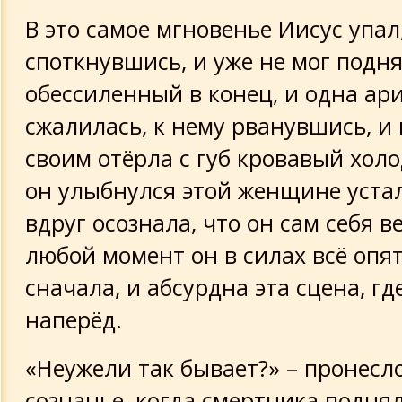
В это самое мгновенье Иисус упал
споткнувшись, и уже не мог подня
обессиленный в конец, и одна ари
сжалилась, к нему рванувшись, и
своим отёрла с губ кровавый холо
он улыбнулся этой женщине устал
вдруг осознала, что он сам себя ве
любой момент он в силах всё опя
сначала, и абсурдна эта сцена, гд
наперёд.
«Неужели так бывает?» – пронесло
сознанье, когда смертника поднял