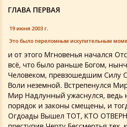
6 глава 2 части Песни Песней
ГЛАВА ПЕРВАЯ
7 глава 2 части Песни Песней
19 июня 2003 г.
8 глава 2 части Песни Песней
Это было переломным искупительным моме
и от этого Мгновенья начался Отс
9 глава 2 части Песни Песней
всё, что было раньше Богом, нынч
10 глава 2 части Песни Песней
Человеком, превзошедшим Силу 
Воли неземной. Встрепенулся Ми
11 глава 2 части Песни Песней
Мир Надлунный ужаснулся, ведь
12 глава 2 части Песни Песней
порядок и законы смещены, и тог
Огдоады Вышел ТОТ, КТО ОТВЕР
13 глава 2 части Песни Песней
преступив Черту Бессмертья тех,