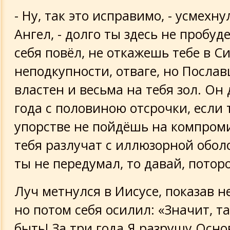
- Ну, так это исправимо, - усмехн
Ангел, - долго ты здесь не пробуд
себя повёл, не откажешь тебе в Си
неподкупности, отваге, но Посла
властен и весьма на тебя зол. Он 
года с половиною отсрочки, если 
упорстве не пойдёшь на компроми
тебя разлучат с иллюзорной обол
ты не передумал, то давай, потор
Луч метнулся в Иисусе, показав н
но потом себя осилил: «Значит, та
быть! За три года Я разрушу Осн