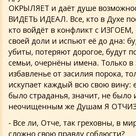
ОКРЫЛЯЕТ и даёт душе возможнос
ВИДЕТЬ ИДЕАЛ. Все, кто в Духе п
кто войдёт в конфликт с ИЗГОЕМ, 
своей доли и испьют её до дна: б
убиты, потеряют дорогое, будут 
семьи, очернёны имена. Только в
избавленье от засилия порока, то
искупает каждый всю свою вину: 
было страданья, значит, не было 
неочищенным же Душам Я ОТЧИЗН
- Все ли, Отче, так греховны, в м
сложно свою правду соблюсти?