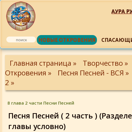
АУРА РУ
НОВЫЕ ОТКРОВЕНИЯ
СПАСАЮЩИ
1 глава 2 части Песни Песней
Главная страница »
Творчество »
2 глава 2 части Песни Песней
Откровения »
Песня Песней - ВСЯ »
2 »
3 глава 2 части Песни Песней
8 глава 2 части Песни Песней
4 глава 2 части Песни Песней
Песня Песней ( 2 часть ) (Раздел
5 глава 2 части Песни Песней
главы условно)