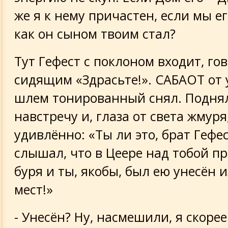
же я к нему причастен, если мы е
как он сыном твоим стал?
Тут Гефест с поклоном входит, го
сидящим «Здрасьте!». САБАОТ от
шлем тонированный снял. Поднял
навстречу и, глаза от света жмуря
удивлённо: «Ты ли это, брат Гефес
слышал, что в Цеере над тобой п
буря и ты, якобы, был ею унесён 
мест!»
- Унесён? Ну, насмешили, я скоре