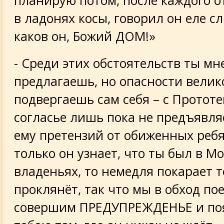
планирую потом, после каждого от
в ладонях косы, говорил он еле с
каков он, Божий ДОМ!»
- Среди этих обстоятельств ты мн
предлагаешь, но опасности велик
подвергаешь сам себя – с Протот
согласье лишь пока не предъявл
ему претензий от обиженных ребя
только он узнает, что ты был в М
владеньях, то немедля покарает 
проклянёт, так что мы в обход по
совершим ПРЕДУПРЕЖДЕНЬЕ и по