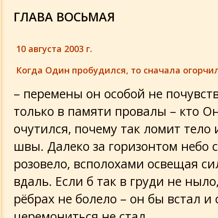
6 глава 2 части Песни Песней
ГЛАВА ВОСЬМАЯ
7 глава 2 части Песни Песней
10 августа 2003 г.
8 глава 2 части Песни Песней
Когда Один пробудился, то сначала огорчи
– перемены он особой не почувств
9 глава 2 части Песни Песней
только в памяти провалы – кто Он
10 глава 2 части Песни Песней
очутился, почему так ломит тело 
швы. Далеко за горизонтом небо 
11 глава 2 части Песни Песней
розовело, всполохами освещая с
12 глава 2 части Песни Песней
вдаль. Если б так в груди не ныло,
рёбрах не болело – он бы встал и
13 глава 2 части Песни Песней
церемониться не стал.