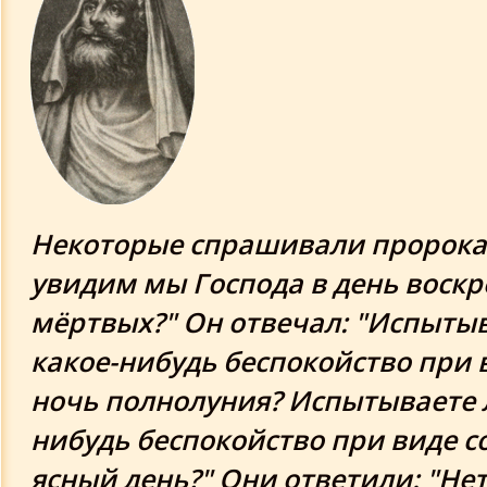
Исламские предсказания
Пророчества Нади Грант
Пророчества Орваля и Премоля
Мишель Нострадамус "Послание Кор
Генриху II"
Некоторые спрашивали пророка:
Пророчество индейцев Хопи
увидим мы Господа в день воск
мёртвых?" Он отвечал: "Испытыв
Пророчество из книги Теун Марез
какое-нибудь беспокойство при 
“Возвращение воинов”
ночь полнолуния? Испытываете л
Переданное индейцам около 2000 ле
нибудь беспокойство при виде с
назад Пророчество Разрушителя
ясный день?" Они ответили: "Нет