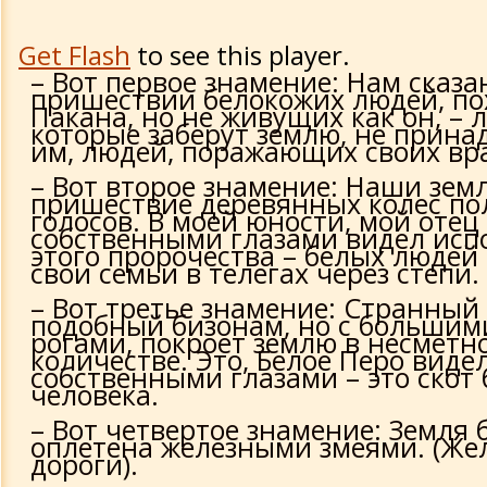
Get Flash
to see this player.
– Вот первое знамение: Нам сказа
пришествии белокожих людей, по
Пакана, но не живущих как он, – 
которые заберут землю, не прин
им, людей, поражающих своих вр
– Вот второе знамение: Наши зем
пришествие деревянных колес п
голосов. В моей юности, мой отец
собственными глазами видел исп
этого пророчества – белых людей
свои семьи в телегах через степи.
– Вот третье знамение: Странный 
подобный бизонам, но с больши
рогами, покроет землю в несметн
количестве. Это, Белое Перо виде
собственными глазами – это скот 
человека.
– Вот четвертое знамение: Земля 
оплетена железными змеями. (Же
дороги).