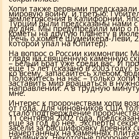
Хопи также первыми предсказали
мировую войну, и третью. Губите
землетрясения в Калифорнии, Яп
Турции были предсказаны нами с
до дня. Мы предупредили мир о 
кометы на другую планету в июле 
(Речь о комете Шумейкера-Леви, 2
которой упал на Юпитер).
На вопрос о России кикмонгвис М
глядя на священную каменную с
– Белый Брат уже среди вас. И пр
еще 15 лет (сказано в 2003 году). 
ко всему, запасайтесь хлебом, во
Положитесь на нас – только хопи 
заставить мир вращаться в нужн
направлении. А в трудную минуту
мне.
Интерес к пророчествам хопи воз
от года. Для чиновников США тол
стало подтверждение пророчества
11 сентября 2002 года, предсказа
ещё за год до неё. Эксперты секр
засели за расшифровку древних 
начертанных на каменных плитах
табличках. Некоторые пророчеств