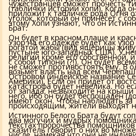
чужестранцев сможет прочесть т
(таблички истории хопи). Когда он
приложит к табличке рода Огня 
уголок, который он принесет с соб
этому Хопи узнают, что он Истин
Брат.
Он будет в красном плаще и крас
Узор на его одежде будет как узор
рогатой жабы (вид ящерицы жив
пустыне юго-западных США). У не
религии кроме его собственной, и
с собой типони (?!). Он будет все
не сможет противостоять ему. В о
возьмет власть над всем Черепа
Островом (индейское название С
Америки). Если он придет от восто
катастрофа будет невелика. Но ес
от запада, не выходите на крыши
него, ибо он будет беспощаден (д
имеют окон. Чтобы наблюдать за
происходящим, жители выходят н
Истинного Белого Брата будут со
два могучих и мудрых помощника
текстах пророчества помощников 
сказитель говорит о них во множ
числе, намекая что они не индив