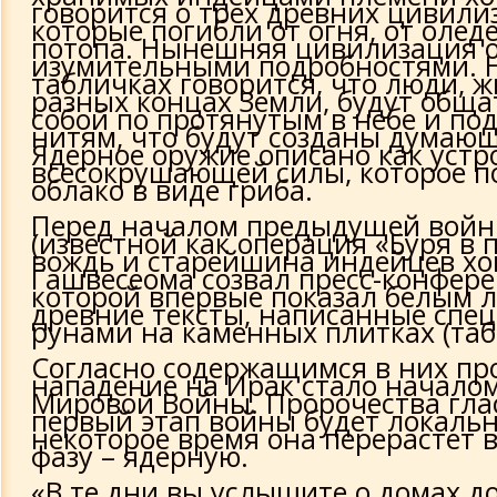
говорится о трех древних цивили
которые погибли от огня, от олед
потопа. Нынешняя цивилизация о
изумительными подробностями. Н
табличках говорится, что люди, 
разных концах Земли, будут обща
собой по протянутым в небе и по
нитям, что будут созданы думаю
Ядерное оружие описано как устр
всесокрушающей силы, которое п
облако в виде гриба.
Перед началом предыдущей войн
(известной как операция «Буря в п
вождь и старейшина индейцев х
Гашвесеома созвал пресс-конфер
которой впервые показал белым 
древние тексты, написанные сп
рунами на каменных плитках (таб
Согласно содержащимся в них пр
нападение на Ирак стало начало
Мировой Войны. Пророчества гла
первый этап войны будет локальн
некоторое время она перерастет
фазу – ядерную.
«В те дни вы услышите о домах до