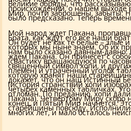
Великие обряды, что рассказыва
происхождении, о нашем выходе 
Мир, почти заброшены, забыты. Н
было предсказано. Теперь време
Мой народ ждет Пакана, пропавш
Брата, как ждут его все наши брат
Он будет не как те белые – злые 
которых мы ныне знаем. Об их п
нам было сказано давным-давно. 
ждем Пакана. Он принесет с собо
(свастику вращающуюся по часово
священный символ хопи, и други
племен) и утраченный уголок та
которую хранят наши старейшин
докажет, что он наш Истинный Б
(история странствий хопи изобра
четырех каменных табличках. Уго
отломан. По преданию, хопи дали
Пакана). Четвертому Миру скоро 
конец, и Пятый Мир начнется. Эт
старейшины повсюду. Исполнили
многих лет, и мало осталось неи