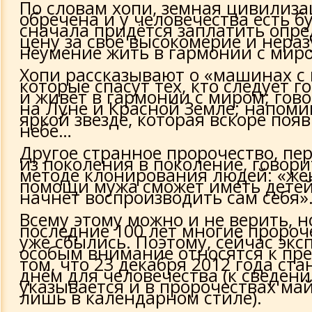
По словам хопи, земная цивилиза
обречена и у человечества есть б
сначала придётся заплатить опр
цену за своё высокомерие и нераз
неумение жить в гармонии с мир
Хопи рассказывают о «машинах с 
которые спасут тех, кто следует г
и живёт в гармонии с миром; гово
на Луне и Красной Земле; напоми
яркой звезде, которая вскоре поя
небе…
Другое странное пророчество, п
из поколения в поколение, говори
методе клонирования людей: «же
помощи мужа сможет иметь детей
начнет воспроизводить сам себя»
Всему этому можно и не верить, н
последние 100 лет многие пророч
уже сбылись. Поэтому, сейчас экс
особым внимание относятся к пр
том, что 23 декабря 2012 года ст
днём для человечества (к сведени
указывается и в пророчествах ма
лишь в календарном стиле).