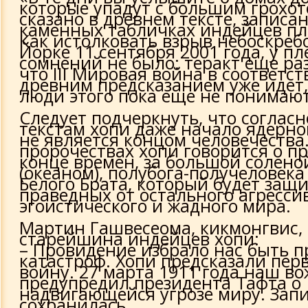
которые упадут с большим грохот
сказано в древнем тексте, записа
каменных табличках индейцев пл
Как истолковать взрыв небоскреб
Йорке 11 сентября 2001 года, у п
сомнений не было: теракт еще ра
что III Мировая война в соответст
древним предсказанием уже идет,
люди этого пока еще не понимают
Следует подчеркнуть, что соглас
текстам хопи даже начало ядерн
не является концом человечества.
пророчествах хопи говорится о п
конце времен, за большой солено
(океаном), полубога-получеловека
Белого Брата, который будет защ
праведных от остального агресси
эгоистического и жадного мира.
Мартин Гашвесеома, кикмонгвис, т
старейшина индейцев хопи:
– Провидение избрало нас быть 
катастроф. Хопи предсказали пе
войну. 27 марта 1911 года наш в
предупредил президента Тафта о
надвигающейся угрозе миру. Зап
сохранилась.