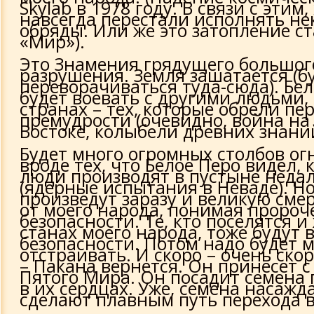
Skylab в 1978 году. В связи с этим,
навсегда перестали исполнять н
обряды. Или же это затопление с
«Мир»).
Это Знамения грядущего большог
разрушения. Земля зашатается (б
переворачиваться туда-сюда). Бе
будет воевать с другими людьми, 
странах – тех, которые обрели пе
премудрости (очевидно, война н
Востоке, колыбели древних знани
Будет много огромных столбов ог
вроде тех, что Белое Перо видел, 
люди производят в пустыне неда
(ядерные испытания в Неваде). Но
произведут заразу и великую смер
от моего народа, понимая пророче
безопасности. Те, кто поселятся и
станах моего народа, тоже будут 
безопасности. Потом надо будет 
отстраивать. И скоро – очень скор
– Пакана вернется. Он принесет с
Пятого Мира. Он посадит семена
в их сердцах. Уже, семена насажд
сделают плавным путь перехода 