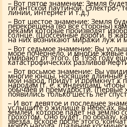
– Вот пятое знамение: Земля буде
гигантской паутиной. (Электро-, 
линии, интернет и т.д.)
– Вот шестое знамение: Земля буд
перекрещена (во все стороны) к
реками которые производят изоб
солнце. (Шоссейные дороги. В жа
на них возникают миражи луж и 
– Вот седьмое знамение: Вы услыш
море почернело, и многие живые
умирают от этого. (В 1958 году ещ
катастрофических разливов нефти
– Вот восьмое знамение: Вы увиди
многие юнцы, носящие длинные в
мой народ, придут и примкнут к
народам (т. е. к индейцам), чтобы
обычаев и премудрости. (Первые 
появились только шесть лет спуст
– И вот девятое и последнее знам
услышите о жилище в небесах, вы
землей, которое падет на землю 
грохотом. Оно будет, по образу, к
звезда. Вскоре после этого, конча
моего народа. (Падение космичес