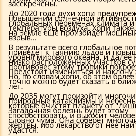
засекречены.
До 2020 года духи хопи предупре
повышении солнечной активност
глобальных переменах климата 
температуры воздуха. Хопи также
на Земле ещё произойдёт мощны
взрыв…
В результате всего глобальное по
приведёт к таянию льдов и пов
уровня мирового океана, и далее
низко расположенных участков су
противовес этому тропики покрое
Предстоит измениться и наклону з
Но, по словам хопи, об этом более
точно можно будет сказать в бли
лет.
До 2035 могут произойти многоч
природные катаклизмы и небесны
которые очистят планету от "ли
Загадочная болезнь будет этому
способствовать, и выкосит челове
словно чума. Она соберет много
жертвы, ибо лекарство от нее най
удастся.