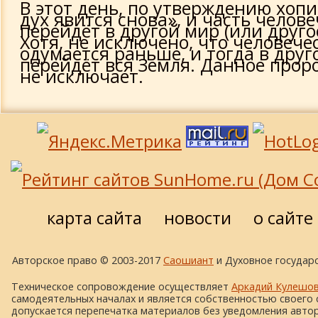
В этот день, по утверждению хоп
дух явится снова», и часть челов
перейдёт в другой мир (или друго
Хотя, не исключено, что человече
одумается раньше, и тогда в друг
перейдёт вся Земля. Данное проро
не исключает.
карта сайта
новости
о сайте
Авторское право © 2003-2017
Саошиант
и Духовное государс
Техническое сопровождение осуществляет
Аркадий Кулешо
самодеятельных началах и является собственностью своего 
допускается перепечатка материалов без уведомления автора