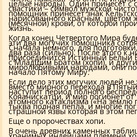
целые народы). Один принесет с 
свастики – символ мужской чисто
помощник принесет знак Кельтско
нарисованного красным, цветом 
(месячной) крови, от которой про
жизнь.
Когда конец Четвертого Мира буде
эти два могучих помощника cотря
Сначала немного, для подготовки
два раза (сильно). После этого к 
присоединится Истинный Белый Б
с Младшим Братом (хопи), и друг
миролюбивыми народами, они п
начало Пятому Миру.
Если дело этих могучих людей не 
вместо мирного перехода в Пяты
наступит период полного беспред
Кояанискатци, и мир погибнет о
атомного катаклизма («На землю 
тыква полная пепла, и многие пог
страшной язвы которая в этом пеп
Еще о пророчествах хопи.
В очень древних каменных таблиц
хранимых индейцами племени хо