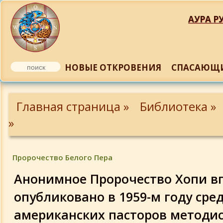
АУРА РУ
НОВЫЕ ОТКРОВЕНИЯ
СПАСАЮЩИ
Предсказания о конце света и новом 
Эволюции
Главная страница »
Библиотека »
»
Предсказание ясновидящей Урсулы
Саутейл:
Пророчество Белого Пера
Буддийские предсказания о Аватаре
Анонимное Пророчество Хопи в
опубликовано в 1959-м году сре
Предсказания Иоанна Иерусалимског
американских пасторов методис