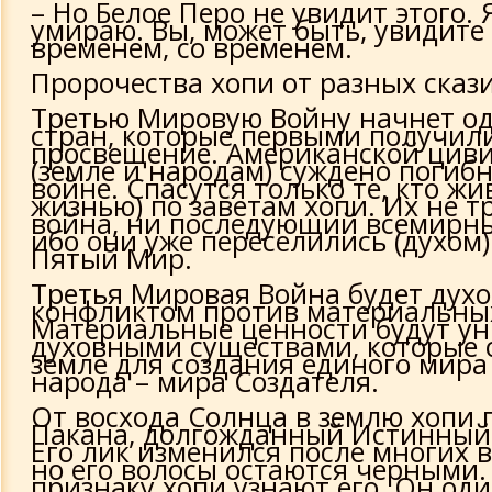
– Но Белое Перо не увидит этого. Я
умираю. Вы, может быть, увидите 
временем, со временем.
Пророчества хопи от разных сказ
Третью Мировую Войну начнет од
стран, которые первыми получил
просвещение. Американской цив
(земле и народам) суждено погибн
войне. Спасутся только те, кто ж
жизнью) по заветам хопи. Их не т
война, ни последующий всемирны
ибо они уже переселились (духом
Пятый Мир.
Третья Мировая Война будет дух
конфликтом против материальных
Материальные ценности будут у
духовными существами, которые 
земле для создания единого мира
народа – мира Создателя.
От восхода Солнца в землю хопи 
Пакана, долгожданный Истинный 
Его лик изменился после многих в
но его волосы остаются черными.
признаку хопи узнают его. Он оди