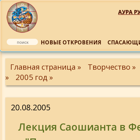
АУРА РУ
НОВЫЕ ОТКРОВЕНИЯ
СПАСАЮЩИ
В Балаклаве 12.03.2005
Главная страница »
Творчество »
2 в Балаклаве 12 марта
»
2005 год »
3 в Балаклаве 12 марта
20.08.2005
В Севастополе 16.03.2005 г.
Лекция Саошианта в Ф
2 В Севастополе 16.03.05