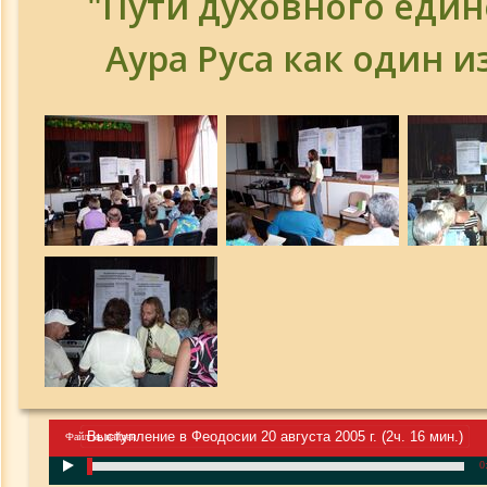
"Пути духовного един
На 8-летие КИНа
Аура Руса как один и
В Севастополе 15.06.2005
В Бахчисарае 26.6.05
В Симферополе 12.07.05
В г. Щелкино 24.07.05
В Ялте 14.08.2005
Встреча в Гурзуфе-2005
В Феодосии 20.08.2005