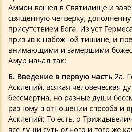
Аммон вошел в Святилище и заве
священную четверку, дополненн
присутствием Бога. Из уст Гермес
призыв к набожной тишине, и пр
внимающими и замершими боже
Амур начал так:
Б. Введение в первую часть
2а. Г
Асклепий, всякая человеческая д
бессмертна, но разные души бесс
разному в отношении способа и в
Асклепий: То есть, о Триждывели
все души суть одного и того же ка