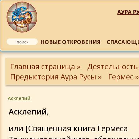
АУРА РУ
НОВЫЕ ОТКРОВЕНИЯ
СПАСАЮЩИ
Пэмандр - пастырь человеческий
Главная страница »
Деятельность
Вселенская речь
Предыстория Аура Русы »
Гермес »
Священная речь Гермеса
Триждывеличайшего
Асклепий
Асклепий,
Кубок, или Единство
или [Священная книга Гермеса
О том, что Бог невидим и в то же вре