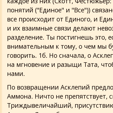
каждое из них (Скотт, Фестюжьер: .
понятий ("Единое" и "Все")) связан
Тайная проповедь на горе о возрожд
правиле молчания
все происходит от Единого, и Един
и их взаимные связи делают нев
Здоровье души
разделение. Ты постигнешь это, 
внимательным к тому, о чем мы 
Определения
говорить. 1б. Но сначала, о Аскле
Без названия
на мгновение и разыщи Тата, что
нами.
О Волнениях тела, сковывающих душ
По возвращении Асклепий предло
Асклепий
Аммона. Ничто не препятствует, с
Завещание (или слова тайн) Гермеса
Триждывеличайший, присутствию
Трисмегиста [Изумрудная таблица]