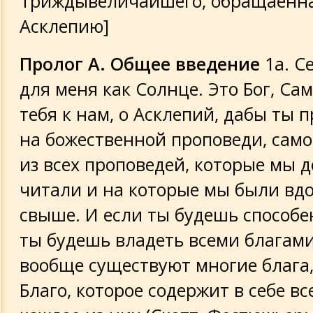
Триждывеличайшего, обращаенна
наивысшей степени явен
Асклепию]
О том, что Благо существует только в
одном, и нигде более
Пролог
А. Общее введение
1а. С
для меня как Солнце. Это Бог, Сам
О том, что наибольшее зло для людей
тебя к нам, о Асклепий, дабы ты 
незнание Бога
на божественной проповеди, сам
О том, что ни одно из существ не пог
из всех проповедей, которые мы д
заблуждение есть то, что люди назы
читали и на которые мы были вд
перемены разрушением и смертью
свыше. И если ты будешь способен
О мышлении и об ощущении
ты будешь владеть всеми благами
вообще существуют многие блага,
Ум к Гермесу
Благо, которое содержит в себе вс
О Всеобщем Уме