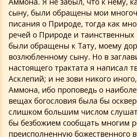
Аммона. Я не забыл, что к нему, к
сыну, были обращены мои много
Гермес к Аммону
писания о Природе, тогда как мн
Из речей Гермеса
речей о Природе и таинственных
были обращены к Тату, моему дор
Фрагмент из "Афродиты"
возлюбленному сыну. Но в заглав
Из книги "Дева, или зеница мира"
настоящего трактата я написал тв
Асклепий; и не зови никого иного
Исида Прорицательница своему сыну
Аммона, ибо проповедь о наиболе
вещах богословия была бы оскве
Фрагменты разные
слишком большим числом слушат
Гермес к Тату
бы безбожием сообщать многим р
преисполненную божественного в
Ключ