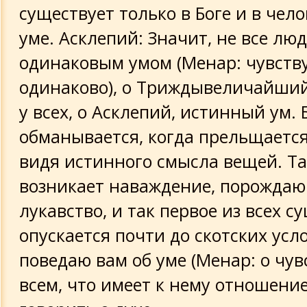
существует только в Боге и в чел
уме. Асклепий: Значит, не все лю
одинаковым умом (Meнар: чувств
одинаково), о Триждывеличайший
у всех, о Асклепий, истинный ум.
обманывается, когда прельщается
видя истинного смысла вещей. Та
возникает наваждение, порожда
лукавство, и так первое из всех с
опускается почти до скотских усл
поведаю вам об уме (Менар: о чувс
всем, что имеет к нему отношение