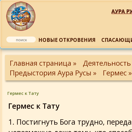
АУРА РУ
НОВЫЕ ОТКРОВЕНИЯ
СПАСАЮЩИ
Пэмандр - пастырь человеческий
Главная страница »
Деятельность
Вселенская речь
Предыстория Аура Русы »
Гермес »
Священная речь Гермеса
Триждывеличайшего
Гермес к Тату
Гермес к Тату
Кубок, или Единство
1. Постигнуть Бога трудно, переда
О том, что Бог невидим и в то же вре