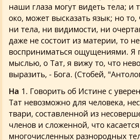
наши глаза могут видеть тела; и т
Тайная проповедь на горе о возрожд
око, может высказать язык; но то,
правиле молчания
ни тела, ни видимости, ни очерта
даже не состоит из материи, то н
Здоровье души
восприниматься ощущениями. Я 
Определения
мыслью, о Тат, я вижу то, что не
выразить, - Бога. (Стобей, "Антологи
Без названия
На
1. Говорить об Истине с увере
О Волнениях тела, сковывающих душ
Тат невозможно для человека, н
Асклепий
твари, составленной из несовер
членов и сложенной, что касается
Завещание (или слова тайн) Гермеса
многочисленных разнородных тел
Трисмегиста [Изумрудная таблица]