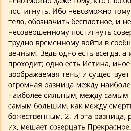
невозможно даже тому, кто способ
наивысшей степени явен
постигнуть. Ибо невозможно тому,
О том, что Благо существует только в
тело, обозначить бесплотное, и 
одном, и нигде более
несовершенному постигнуть сове
О том, что наибольшее зло для людей
трудно временному войти в сообщ
незнание Бога
вечным. Ведь одно есть всегда, а 
проходит; одно есть Истина, иное 
О том, что ни одно из существ не пог
заблуждение есть то, что люди назы
воображаемая тень; и существует
перемены разрушением и смертью
огромная разница между наиболе
наиболее сильным, между самым
О мышлении и об ощущении
самым большим, как между смер
Ум к Гермесу
божественным. 2. И эта разница,
их, мешает созерцать Прекрасное.
О Всеобщем Уме