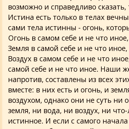
возможно и справедливо сказать, 
Гермес к Аммону
Истина есть только в телах вечны
сами тела истинны - огонь, котор
Из речей Гермеса
Огонь в самом себе и не что иное,
Фрагмент из "Афродиты"
Земля в самой себе и не что иное, 
Воздух в самом себе и не что иное
Из книги "Дева, или зеница мира"
самой себе и не что иное. Наши ж
напротив, составлены из всех эти
Исида Прорицательница своему сыну
вместе: в них есть и огонь, и земля
Фрагменты разные
воздухом, однако они не суть ни о
земля, ни вода, ни воздух, ни что
Гермес к Тату
истинное. И если с самого начала
Ключ