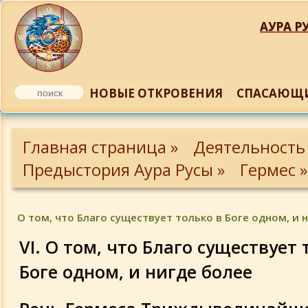
АУРА РУ
НОВЫЕ ОТКРОВЕНИЯ
СПАСАЮЩИ
Пэмандр - пастырь человеческий
Главная страница »
Деятельность
Вселенская речь
Предыстория Аура Русы »
Гермес »
Священная речь Гермеса
Триждывеличайшего
О том, что Благо существует только в Боге одном, и 
VI. О том, что Благо существует 
Кубок, или Единство
Боге одном, и нигде более
О том, что Бог невидим и в то же вре