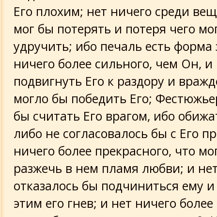
Его плохим; нет ничего среди вещ
Гермес к Аммону
мог бы потерять и потеря чего мо
удручить; ибо печаль есть форма 
Из речей Гермеса
ничего более сильного, чем Он, и
Фрагмент из "Афродиты"
подвигнуть Его к раздору и вражд
могло бы победить Его; Фестюжье
Из книги "Дева, или зеница мира"
бы считать Его врагом, ибо обижа
либо не согласовалось бы с Его п
Исида Прорицательница своему сыну
ничего более прекрасного, что мо
Фрагменты разные
разжечь в нем пламя любви; и нет
отказалось бы подчиниться ему и
Гермес к Тату
этим его гнев; и нет ничего более
Ключ