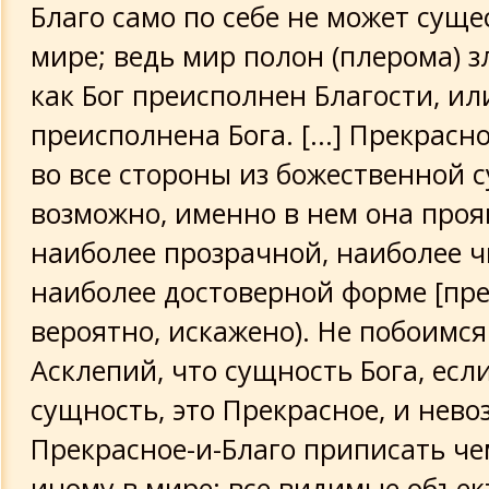
Благо само по себе не может суще
мире; ведь мир полон (плерома) зл
как Бог преисполнен Благости, ил
преисполнена Бога. [...] Прекрасн
во все стороны из божественной 
возможно, именно в нем она проя
наиболее прозрачной, наиболее ч
наиболее достоверной форме [пр
вероятно, искажено). Не побоимся 
Асклепий, что сущность Бога, есл
сущность, это Прекрасное, и нев
Прекрасное-и-Благо приписать че
иному в мире; все видимые объек