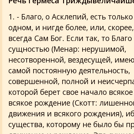
Речь Гермеса Триждывеличайш
наивысшей степени явен
1. - Благо, о Асклепий, есть только
О том, что Благо существует только 
одном, и нигде более
одном, и нигде более, или, скорее,
всегда Сам Бог. Если так, то Благ
О том, что наибольшее зло для людей
сущностью (Менар: нерушимой,
незнание Бога
несотворенной, вездесущей, имею
О том, что ни одно из существ не пог
самой постоянную деятельность,
заблуждение есть то, что люди назы
совершенной, полной и неисчерпа
перемены разрушением и смертью
которой берет свое начало всяко
О мышлении и об ощущении
всякое рождение (Скотт: лишенно
движения и всякого рождения), иб
Ум к Гермесу
существа, которому не было бы п
О Всеобщем Уме