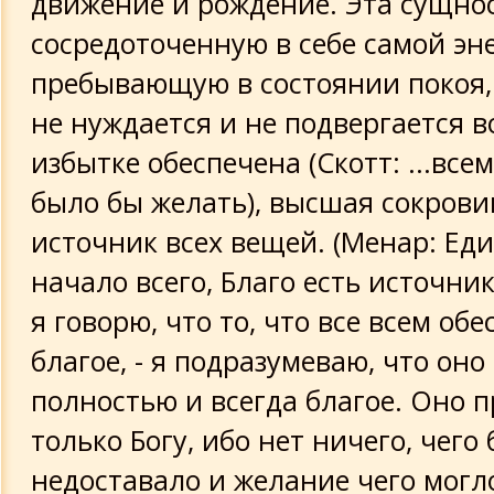
движение и рождение. Эта сущно
сосредоточенную в себе самой эн
Тайная проповедь на горе о возрожд
правиле молчания
пребывающую в состоянии покоя, 
не нуждается и не подвергается в
Здоровье души
избытке обеспечена (Скотт: ...все
было бы желать), высшая сокров
Определения
источник всех вещей. (Менар: Еди
Без названия
начало всего, Благо есть источник
я говорю, что то, что все всем обе
О Волнениях тела, сковывающих душ
благое, - я подразумеваю, что оно
Асклепий
полностью и всегда благое. Оно 
только Богу, ибо нет ничего, чего
Завещание (или слова тайн) Гермеса
недоставало и желание чего могл
Трисмегиста [Изумрудная таблица]