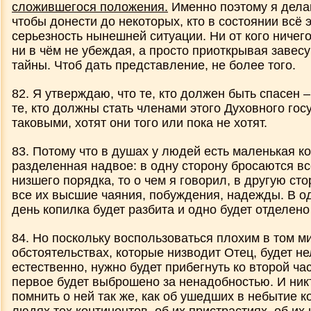
сложившегося положения.
Именно поэтому я делаю
чтобы донести до некоторых, кто в состоянии всё 
серьезность нынешней ситуации. Ни от кого ничего
ни в чём не убеждая, а просто приоткрывая завес
тайны. Чтоб дать представление, не более того.
82. Я утверждаю, что те, кто должен быть спасен –
те, кто должны стать членами этого Духовного гос
таковыми, хотят они того или пока не хотят.
83. Потому что в душах у людей есть маленькая к
разделенная надвое: в одну сторону бросаются в
низшего порядка, то о чем я говорил, в другую ст
все их высшие чаяния, побуждения, надежды. В о
день копилка будет разбита и одно будет отделено 
84. Но поскольку воспользоваться плохим в том ми
обстоятельствах, которые низводит Отец, будет нел
естественно, нужно будет прибегнуть ко второй час
первое будет выброшено за ненадобностью. И никт
помнить о ней так же, как об ушедших в небытие к