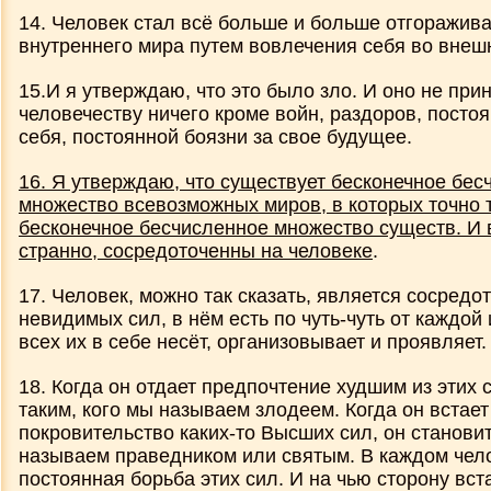
История Мира
14. Человек стал всё больше и больше отгоражива
внутреннего мира путем вовлечения себя во внеш
15.И я утверждаю, что это было зло. И оно не при
человечеству ничего кроме войн, раздоров, постоя
себя, постоянной боязни за свое будущее.
16. Я утверждаю, что существует бесконечное бес
множество всевозможных миров, в которых точно 
бесконечное бесчисленное множество существ. И в
странно, сосредоточенны на человеке
.
17. Человек, можно так сказать, является сосредо
невидимых сил, в нём есть по чуть-чуть от каждой 
всех их в себе несёт, организовывает и проявляет.
18. Когда он отдает предпочтение худшим из этих 
таким, кого мы называем злодеем. Когда он встает
покровительство каких-то Высших сил, он становит
называем праведником или святым. В каждом чел
постоянная борьба этих сил. И на чью сторону вст