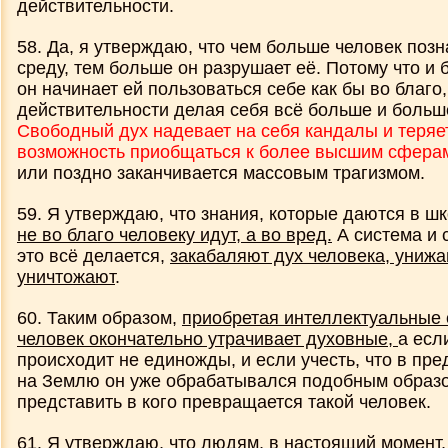
действительности.
58. Да, я утверждаю, что чем б
о
льше человек поз
среду, тем б
о
льше он разрушает её. Потому что и 
он начинает ей пользоваться себе как бы во благо,
действительности делая себя всё больше и больш
Свободный дух надевает на себя кандалы и теряе
возможность приобщаться к более высшим сфера
или поздно заканчивается массовым трагизмом.
59. Я утверждаю, что знания, которые даются в шк
не во благо человеку идут, а во вред.
А система и 
это всё делается,
закабаляют дух человека, унижа
уничтожают
.
60. Таким образом,
приобретая интеллектуальные 
человек окончательно утрачивает духовные,
а если
происходит не единожды, и если учесть, что в п
на Землю он уже обрабатывался подобным образо
представить в кого превращается такой человек.
61. Я утверждаю, что людям, в настоящий момент,