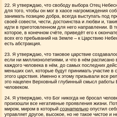
22. Я утверждаю, что свободу выбора Отец Небес
для того, чтобы он мог в хаосе нагромождения со
занимать позицию добра, всегда выступать под п
своей совести, чести, достоинства и любви и, так
идти в приготовленном для него направлении. В 
которое, в конечном счёте, приведёт его к оконча
всех его пребываний на Земле – к Царствию Небес
есть абстракция.
23. Я утверждаю, что таковое царствие создавало
если ни миллионолетиями, и что в нём расписано 
каждого человека в нём, до самых последних дей
меньших сил, которые будут принимать участие в 
этого царствия. Именно к этому призывали все рел
это нацелен Верховный глубинный смысл работы 
человеком.
24. Я утверждаю, что Бог никогда не бросал челове
произошли все негативные проявления жизни. По
миром, миром в который
сознательно
опустил себ
управляет другое, высокое, но не такое чистое и н