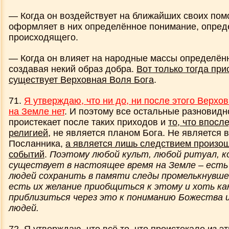
— Когда он воздействует на ближайших своих пом
оформляет в них определённое понимание, опред
происходящего.
— Когда он влияет на народные массы определён
создавая некий образ добра.
Вот только тогда при
существует Верховная Воля Бога
.
71.
Я утверждаю, что ни до, ни после этого Верхо
на Земле нет
. И поэтому все остальные разновидно
проистекает после таких приходов и
то, что впос
религией
, не является планом Бога. Не является 
Посланника,
а является лишь следствием произо
событий
.
Поэтому любой культ, любой ритуал, 
существует в настоящее время на Земле – ест
людей сохранить в памяти следы промелькнувше
есть их желание приобщиться к этому и хоть ка
приблизиться через это к пониманию Божества и
людей.