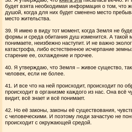
38. Я утверждаю, что
книга эта
писалась вечно. И 
будет взята необходимая информация о том, что ж
душой, когда для них будет сменено место пребыв
место жительства.
39. Я имею в виду тот момент, когда Земля не бу
формы и среда обитания душ изменится. А такой м
понимаете, неизбежно наступит. И не важно эколог
катастрофа, либо естественное исчерпание земны
старение ее, охлаждение и прочее.
40. Я утверждаю, что Земля – живое существо, так
человек, если не б
о
лее.
41. И все что на ней происходит, происходит по обр
происходит в организме каждого из нас. Она всё чу
видит, всё знает и всё понимает.
42. Но её законы, законы её существования, чувс
с человеческими. И поэтому люди зачастую не пон
происходит с окружающей средой.