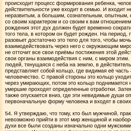
происходит процесс формирования ребенка, челов
действительности уже входит в семью. И входит н
неразвитым, а большим, сознательным, опытным, 
со своим характером и со своим к вам отношением
рождения этот дух должен будет временно сократ
того тела, в котором он будет рожден. На период, 
разовьет достаточно это тело для того, чтобы мочь
взаимодействовать через него с окружающим миро
не отточит все свои приёмы постижения этой дейс
свои органы взаимодействия с ним, с миром этим.
людей, тянущаяся с неба на землю, в действител
представляет собой кольцо, где видимая её часть
человечество. С правой стороны это кольцо уходи
через умирающих, потом это кольцо поднимается н
умершие проходят определенные отработки. Затем
также опускается вниз, где эти невидимые души о
первоначальную форму человека и входят в своих
54. Я утверждаю, что тому, кто был мужчиной, прак
невозможно прийти в этот мир женщиной и наоборо
духи все были созданы изначально одни мужскими