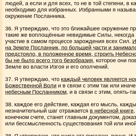
людей, а если и для всех, то не в той степени, в к
необходимо для избранных. Избранными я назыв
окружение Посланника.
36. Я утверждаю, что это ближайшее окружение п
такие же воплощённые невидимые Силы, некогда
участие в самом процессе зарождения всех Сил.
И
на Земле Посланник, по большей части и занималс
предстояло, в положенное время, строить Небесно
бы не было всего того безобразия
, которое они по
Земле во власти Изгоя и его ополчений.
37. Я утверждаю, что
каждый человек является но
Божественной Воли
и в связи с этим так или инач
небесным Посланником
, и в связи с этим, опять-та
38. каждое его действие, каждая его мысль, кажд
незначительный шаг отражается
в небесной книге
,
конечном счете, станет главным документом, до
или бессмысленность существования той или ино