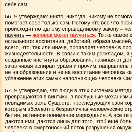
себе сам.
56. Я утверждаю: никто, никогда, никому не помог
помогает себе только сам. Потому что всё что прои
происходит по одному справедливому закону –
че
научить
—
человек может научиться
.
То же самое к
остального: воспитания, действий, образа мыслей
всего, что, так или иначе, проявляет человек в пр
жизнедеятельности. В связи с таким раскладом, я
созданные институты образования, начиная от дет
заканчивая аспирантурами и прочим, направлены 
не на образование и не на воспитание человека как
ублажение этих самых наполняющих человека Сил
57. Я утверждаю, что люди в этих системах метод
превращаются в винтики, в послушные механизм
невидимых воль Существ, преследующих свои ко
которым абсолютно безразличны человеческие ст
бытия, истинное понимание мироздания. А все те 
даются ими, даются лишь для того, чтоб ещё б
о
ль
человека в смертоносный поток разрушения окру