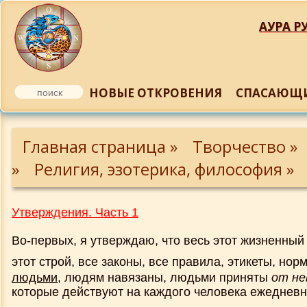
АУРА РУ
НОВЫЕ ОТКРОВЕНИЯ
СПАСАЮЩИ
2015
Главная страница »
Творчество »
Что такое духовность и как можно жит
этом мире, ища компромисс между
»
запросами души и тела
Религия, эзотерика, философия »
Воспоминания 2000 года
Утверждения. Часть 1
Во-первых, я утверждаю, что весь этот жизненный
ВОЗМОЖНО ЛИ ДВИЖЕНИЕ ПЛАНЕТЫ
этот строй, все законы, все правила, этикеты, но
ВСПЯТЬ
людьми
, людям навязаны, людьми приняты
от не
которые действуют на каждого человека ежеднев
О МАШИАХЕ, ИЕШУА, ХРИСТЕ, СОЗНА