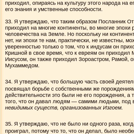
приходил, опираясь на культуру этого народа на е
его знания и умственные способности.
33. Я утверждаю, что таким образом Посланник О
приходил на многие континенты, во многие эпохи 
человечества на Земле. Но поскольку ни континен
нет, ни эпохи те нам, практически, не известны, мо
уверенностью только о том, что к индусам он при
Кришной в свое время, что к евреям он приходил
Иисусом, он также приходил Зороастром, Рамой, 
Мухаммедом.
34. Я утверждаю, что б
о
льшую часть своей деяте
посвящал борьбе с собственными же порождениям
действительности это были не его порождения, а
того, что он давал людям — самими людьми, под 
невидимых существ, организованных Изгоем.
35. Я утверждаю, что не было ни одного раза, ког
проиграл, потому что то, что он делал, было необ