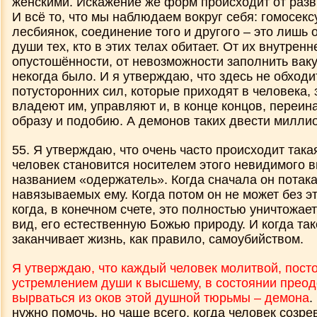
женскими. Искажение же форм происходит от раз
И всё то, что мы наблюдаем вокруг себя: гомосекс
лесбиянок, соединение того и другого – это лишь
души тех, кто в этих телах обитает. От их внутренн
опустошённости, от невозможности заполнить ваку
некогда было. И я утверждаю, что здесь не обходи
потусторонних сил, которые приходят в человека, 
владеют им, управляют и, в конце концов, переин
образу и подобию. А демонов таких двести милли
55. Я утверждаю, что очень часто происходит така
человек становится носителем этого невидимого в
названием «одержатель». Когда сначала он потака
навязываемых ему. Когда потом он не может без эт
когда, в конечном счете, это полностью уничтожае
вид, его естественную Божью природу. И когда та
заканчивает жизнь, как правило, самоубийством.
Я утверждаю, что каждый человек молитвой, посто
устремлением души к высшему, в состоянии преодо
вырваться из оков этой душной тюрьмы – демона
.
нужно помочь, но чаще всего, когда человек созрев