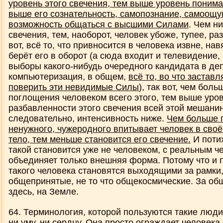
уровень этого свечения, тем выше уровень понима
выше его сознательность, самопознание, самоощ
возможность общаться с высшими Силами
. Чем н
свечения, тем, наоборот, человек убоже, тупее, р
вот, всё то, что привносится в человека извне, на
берёт его в оборот (а сюда входит и телевидение,
выборы какого-нибудь очередного кандидата в деп
компьютеризация, в общем,
всё то, во что застав
поверить эти невидимые Силы
), так вот, чем бол
поглощения человеком всего этого, тем выше уро
разбавленности этого свечения всей этой мешани
следовательно, интенсивность ниже.
Чем больше 
ненужного, чужеродного впитывает человек в своё
тело, тем меньше становится его свечение.
И поти
такой становится уже не человеком, с реальным ч
объединяет только внешняя форма. Потому что и п
такого человека становятся выходящими за рамки,
общепринятые, не то что общекосмические. За о
здесь, на Земле.
64. Терминология, которой пользуются такие люди
ни уму, ни сердцу. Она просто ограждает человека