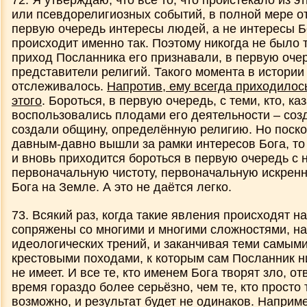
72. Я утверждаю, что всё то, что проистекало из э
или псевдорелигиозных событий, в полной мере о
первую очередь интересы людей, а не интересы Бо
происходит именно так. Поэтому никогда не было т
приход Посланника его признавали, в первую оче
представители религий. Такого момента в истории
отслеживалось.
Напротив, ему всегда приходилос
этого
. Бороться, в первую очередь, с теми, кто, ка
воспользовались плодами его деятельности – соз
создали общину, определённую религию. Но поско
давным-давно вышли за рамки интересов Бога, то
и вновь приходится бороться в первую очередь с 
первоначальную чистоту, первоначальную искренн
Бога на Земле. А это не даётся легко.
73. Всякий раз, когда такие явления происходят н
сопряжены со многими и многими сложностями, на
идеологических трений, и заканчивая теми самым
крестовыми походами, к которым сам Посланник н
не имеет. И все те, кто именем Бога творят зло, отв
время гораздо более серьёзно, чем те, кто просто 
возможно, и результат будет не одинаков. Например