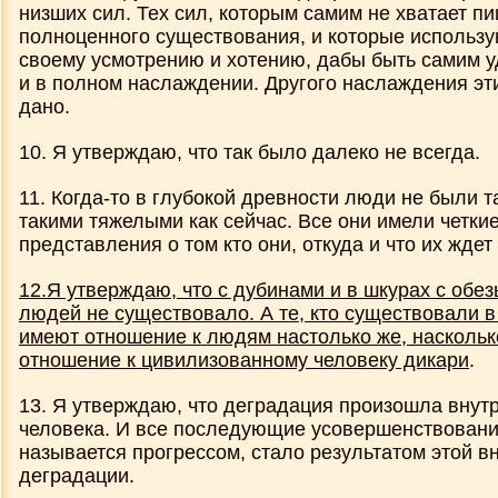
низших сил. Тех сил, которым самим не хватает п
Владимир Мегре и образ Анастасии
полноценного существования, и которые использ
своему усмотрению и хотению, дабы быть самим 
и в полном наслаждении. Другого наслаждения эт
Цикл статей "Доверенное"
дано.
«Доверенное» - текст и музыкальная
10. Я утверждаю, что так было далеко не всегда.
аудиозапись, ноябрь 1992 года
11. Когда-то в глубокой древности люди не были 
такими тяжелыми как сейчас. Все они имели четки
"Лжерелигии"
представления о том кто они, откуда и что их жде
12.Я утверждаю, что с дубинами и в шкурах с обе
144000
людей не существовало. А те, кто существовали в
имеют отношение к людям настолько же, наскольк
отношение к цивилизованному человеку дикари
.
"Иисус – добрый пастырь смиренных..
13. Я утверждаю, что деградация произошла внут
Приход Иисуса на облаке?
человека. И все последующие усовершенствования,
называется прогрессом, стало результатом этой в
деградации.