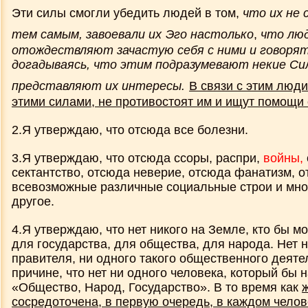
ХРИСТА И ПРЕДСКАЗАНИЯХ
Эти силы смогли убедить людей в том,
что их не 
тем самым, завоевали их
Эго настолько
,
что лю
отождествляют зачастую себя с ними и говорят
Чего нам ждать от религий
догадываясь, что этим подразумевают некие Си
представляют их интересы.
В связи с этим люди
ОПЛОТ НЕПРЕКРАЩАЮЩЕГОСЯ
этими силами, не противостоят им и ищут помощи 
САМОСОЗНАНИЯ
2.Я утверждаю, что отсюда все болезни.
О духовности
3.Я утверждаю, что отсюда ссоры, распри,
войны,
сектантство, отсюда неверие, отсюда фанатизм, 
Каким должен быть Мессия
всевозможные различные социальные строи и мно
другое.
Реальность будущего или Будущее
4.Я утверждаю, что нет никого на Земле, кто бы мо
продолжается!
для государства, для общества, для народа. Нет н
правителя, ни одного такого общественного деятел
причине, что нет ни одного человека, который бы 
Многобожие нашего времени
«Общество, Народ, Государство». В то время как
сосредоточена, в первую очередь, в каждом челов