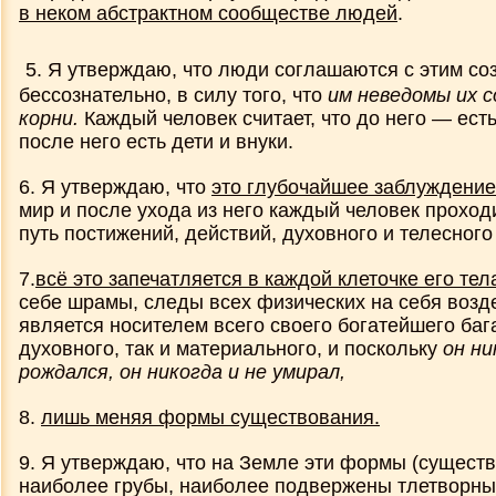
в неком абстрактном сообществе людей
.
Проклятие Сатаны, допущенное Бого
5. Я утверждаю, что люди соглашаются с этим со
Не хлебом единым жив человек
бессознательно, в силу того, что
им неведомы их 
корни.
Каждый человек считает, что до него — есть
Два вида идей
после него есть дети и внуки.
6. Я утверждаю, что
это глубочайшее заблуждение
Мои утверждения, 1 ч.
мир и после ухода из него каждый человек прохо
путь постижений, действий, духовного и телесного
Мои утверждения, 2 ч.
7.
всё это запечатляется в каждой клеточке его тел
себе шрамы, следы всех физических на себя возд
является носителем всего своего богатейшего баг
Мои утверждения (редакция 2018)
духовного, так и материального, и поскольку
он ни
рождался, он никогда и не умирал,
Вселенная под микроскопом
8.
лишь меняя формы существования.
Смысл опубликованных статей
9. Я утверждаю, что на Земле эти формы (сущест
наиболее грубы, наиболее подвержены тлетворн