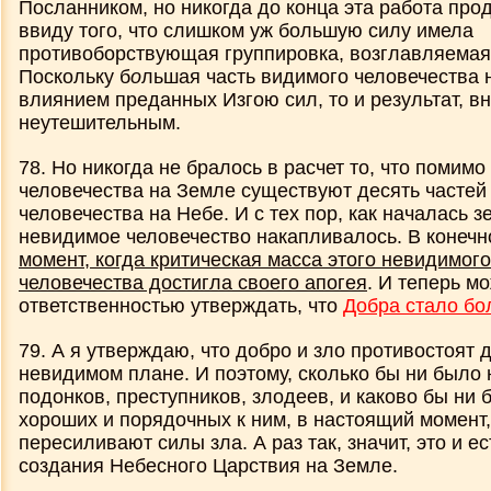
Посланником, но никогда до конца эта работа про
ввиду того, что слишком уж большую силу имела
противоборствующая группировка, возглавляемая
Поскольку б
о
льшая часть видимого человечества 
влиянием преданных Изгою сил, то и результат, в
неутешительным.
78. Но никогда не бралось в расчет то, что помим
человечества на Земле существуют десять частей
человечества на Небе. И с тех пор, как началась з
невидимое человечество накапливалось. В конечн
момент, когда критическая масса этого невидимог
человечества достигла своего апогея
. И теперь м
ответственностью утверждать, что
Добра стало бо
79. А я утверждаю, что добро и зло противостоят д
невидимом плане. И поэтому, сколько бы ни было 
подонков, преступников, злодеев, и каково бы ни
хороших и порядочных к ним, в настоящий момент,
пересиливают силы зла. А раз так, значит, это и е
создания Небесного Царствия на Земле.