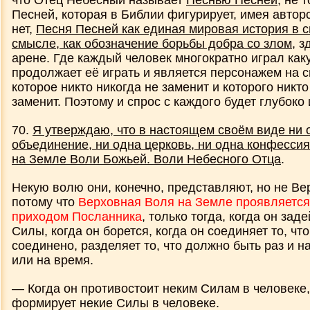
что Отец Небесный называет
Песнью Песней
, не 
Песней, которая в Библии фигурирует, имея автор
нет,
Песня Песней как единая мировая история в 
смысле, как обозначение борьбы добра со злом
, з
арене. Где каждый человек многократно играл как
продолжает её играть и является персонажем на с
которое никто никогда не заменит и которого никто
заменит. Поэтому и спрос с каждого будет глубоко
70.
Я утверждаю, что в настоящем своём виде ни 
объединение, ни одна церковь, ни одна конфессия
на Земле Воли Божьей. Воли Небесного Отца
.
Некую волю они, конечно, представляют, но не В
потому что
Верховная Воля на Земле проявляется
приходом Посланника
, только тогда, когда он за
Силы, когда он борется, когда он соединяет то, чт
соединено, разделяет то, что должно быть раз и н
или на время.
— Когда он противостоит неким Силам в человеке,
формирует некие Силы в человеке.