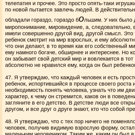
телепатия и прочее. Это просто опять-таки игрушк
по новой пытается завлечь людей. В действитель
о
обладали гораздо, гораздо б
льшим
. У них было
миропонимание, мировидение, а, следовательно, 
имели совершенно другой вид, другой смысл. Это т
ребенок смотрит на мир взрослых, и ему абсолютн
что они делают, в то время как его собственный м
ему намного богаче, обширнее и интереснее. Но ко
он забывает свой детский мир и вовлекается в тот
абсолютно не нравился ему, когда он был ребенко
47. Я утверждаю, что каждый человек и есть прос
ребенок, испортившийся в процессе своего роста и
необходимость понять человека, узнать что им движ
характер, к чему он стремится, каков он в поведе
загляните в его детство. В детстве люди все откр
другом, и все друг о друге знают, кто что собой пр
48. Я утверждаю, что с тех пор ничего не поменял
человек, получив видимую взрослую форму, остал
маленьким человечиком. Таким же, каким он был в 