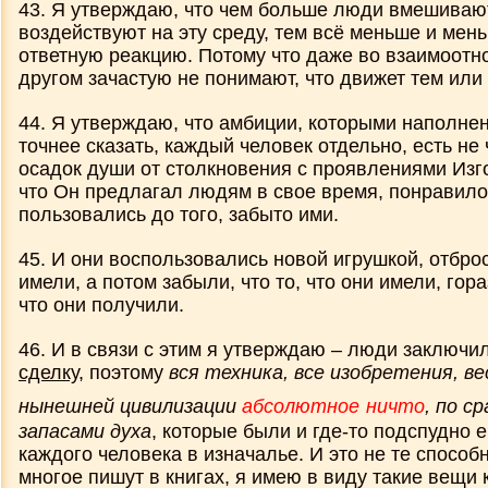
43. Я утверждаю, что чем больше люди вмешиваю
воздействуют на эту среду, тем всё меньше и мен
ответную реакцию. Потому что даже во взаимоотн
другом зачастую не понимают, что движет тем или
44. Я утверждаю, что амбиции, которыми наполнен
точнее сказать, каждый человек отдельно, есть не 
осадок души от столкновения с проявлениями Изгоя
что Он предлагал людям в свое время, понравилос
пользовались до того, забыто ими.
45. И они воспользовались новой игрушкой, отброс
имели, а потом забыли, что то, что они имели, гор
что они получили.
46. И в связи с этим я утверждаю – люди заключи
сделку,
поэтому
вся техника, все изобретения, ве
нынешней цивилизации
абсолютное
ничто
, по с
запасами духа
, которые были и где-то подспудно 
каждого человека в изначалье. И это не те способ
многое пишут в книгах, я имею в виду такие вещи 