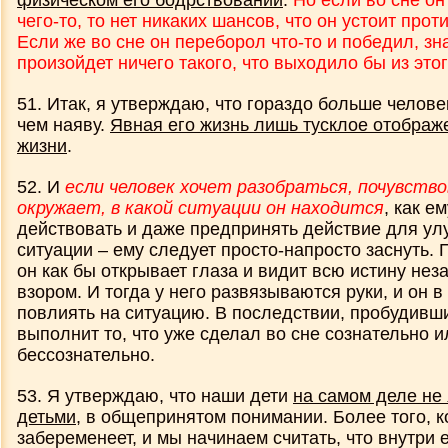
физическом его бодрствовании
.
Но если во сне он
чего-то, то нет никаких шансов, что он устоит проти
Если же во сне он переборол что-то и победил, зн
произойдет ничего такого, что выходило бы из это
51. Итак, я утверждаю, что гораздо б
о
льше человек
чем наяву.
Явная его жизнь лишь тусклое отображ
жизни
.
52. И
если человек хочет разобраться, почувств
окружает, в какой ситуации он находится
, как е
действовать и даже предпринять действие для ул
ситуации – ему следует просто-напросто заснуть. 
он как бы открывает глаза и видит всю истину не
взором. И тогда у него развязываются руки, и он в
повлиять на ситуацию. В последствии, пробудивши
выполнит то, что уже сделал во сне сознательно и
бессознательно.
53. Я утверждаю, что наши дети
на самом деле не
детьми
, в общепринятом понимании. Более того, 
забеременеет, и мы начинаем считать, что внутри 