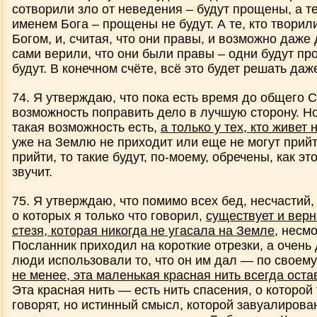
сотворили зло от неведения – будут прощены, а те
именем Бога – прощены не будут. А те, кто творил
Богом, и, считая, что они правы, и возможно даже
сами верили, что они были правы – одни будут пр
будут. В конечном счёте, всё это будет решать даж
74. Я утверждаю, что пока есть время до общего С
возможность поправить дело в лучшую сторону. Но
такая возможность есть,
а только у тех, кто живет
уже на Землю не приходит или еще не могут прийт
прийти, то такие будут, по-моему, обречены, как эт
звучит.
75. Я утверждаю, что помимо всех бед, несчастий
о которых я только что говорил,
существует и верн
стезя, которая никогда не угасала на Земле
, несмо
Посланник приходил на короткие отрезки, а очень 
люди использовали то, что он им дал — по своем
не менее, эта маленькая красная нить всегда оста
Эта красная нить — есть нить спасения, о которой 
говорят, но истинный смысл, которой завуалиров