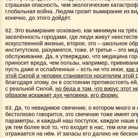
страшная опасность, чем экологические катастро
глобальная война. Людям грозит вымирание из ви
конечно, до этого дойдёт.
62. Это вымирание основано, как минимум на трёх
заселённость городами, где люди живут неестеств
искусственной жизнью, второе, это – школьное об
институтское, разумеется, тоже. И третье – это ме
обслуживание. Да, я утверждаю, что медицина гор
приносит вреда, чем пользы, например, прививан
пусть даже и ослабленных – есть ни что иное,
как
этой Силой и человек становится носителем этой
благодаря этому, он в состоянии противостоять ей,
с реальной Силой,
но беда в том, что вирус этот 
образом искажает дух человека, его форму.
63. Да, то невидимое свечение, о котором много и
бестолково говорится, это свечение тоже имеет 
параметры, и каждый наш поступок, каждое наше 
уж тем более всё то, что входит в нас, тем или и
отражается на нём. И запасы его далеко не беско