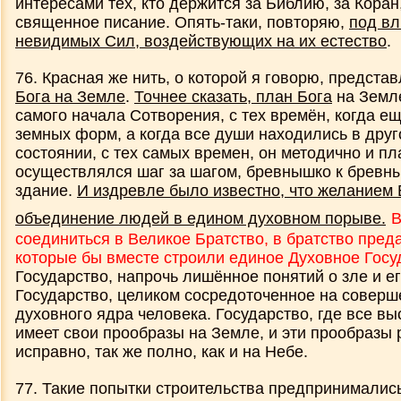
интересами тех, кто держится за Библию, за Коран
священное писание. Опять-таки, повторяю,
под вл
невидимых Сил, воздействующих на их естество
.
76. Красная же нить, о которой я говорю, предста
Бога на Земле
.
Точнее сказать, план Бога
на Земле
самого начала Сотворения, с тех времён, когда е
земных форм, а когда все души находились в дру
состоянии, с тех самых времен, он методично и п
осуществлялся шаг за шагом, бревнышко к бревны
здание.
И издревле было известно, что желанием 
объединение людей в едином духовном порыве.
В
соединиться в Великое Братство, в братство пред
которые бы вместе строили единое Духовное Госу
Государство, напрочь лишённое понятий о зле и е
Государство, целиком сосредоточенное на совер
духовного ядра человека. Государство, где все в
имеет свои прообразы на Земле, и эти прообразы 
исправно, так же полно, как и на Небе.
77. Такие попытки строительства предпринималис