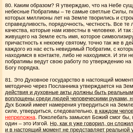
80. Каким образом? Я утверждаю, что на Небе су
небесные Побратимы – те самые светлые Силы, п
которых миллионы лет на Земле творились и стро
справедливость, порядочность, честность. Все те 
качества, которые нам известны в человеке. И так 
живущего на Земле есть имя, которое символизиру
причастность к некоему святому, точно так же в де
каждого из нас есть невидимый Побратим, с кото
находимся в контакте, либо не находимся. И эти 
побратимы ведут свою работу по утверждению на
Богу порядка.
81. Это Духовное государство в настоящий момент
методично через Посланника утверждается на Зе
действия и духовные акты должны быть реальным
воплощены среди людей человеческими руками, н
Дух Божий имеет намерения утвердиться на Земле
силе, утвердиться, следовательно,
в каждом чело
непреложна
. Поколебать замысел Божий смог бы, 
один – это Изгой.
Но, как я уже говорил, он сложи
и в настоящий момент не представляет реальной 