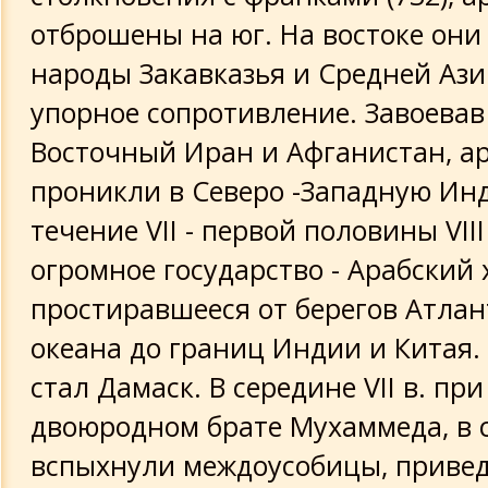
Тамара Глоба о будущем России
отброшены на юг. На востоке он
народы Закавказья и Средней Ази
Т.Глоба: прогноз после 2000 года
упорное сопротивление. Завоевав
История плащаницы
Восточный Иран и Афганистан, а
проникли в Северо -Западную Инд
Арабы в VI*XI вв
течение VII - первой половины VIII
Завет имама Али
огромное государство - Арабский 
простиравшееся от берегов Атлан
океана до границ Индии и Китая.
стал Дамаск. В середине VII в. пр
двоюродном брате Мухаммеда, в 
вспыхнули междоусобицы, приве