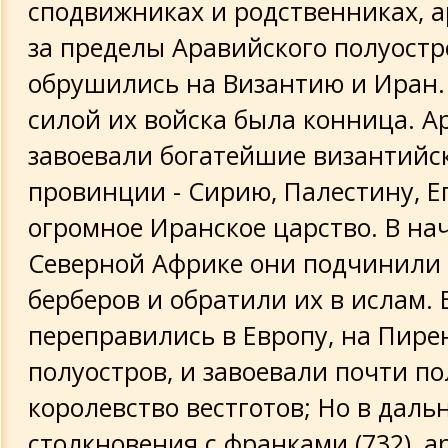
сподвижниках и родственниках, 
Письмо об Иисусе
за пределы Аравийского полуостр
обрушились на Византию и Иран.
Жизнь Мухаммеда с т.з. Галиева Г.
силой их войска была конница. А
Некоторые черты характера благород
завоевали богатейшие византийс
Посланника
провинции - Сирию, Палестину, Е
огромное Иранское царство. В нача
Пророк Мухаммед
Северной Африке они подчинили
Моисей
берберов и обратили их в ислам. В
переправились в Европу, на Пире
Жизнь Будды
полуостров, и завоевали почти п
королевство вестготов; Но в дал
Пророк Мухаммед - как объект покло
столкновения с франками (732), 