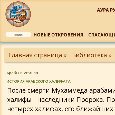
АУРА РУ
НОВЫЕ ОТКРОВЕНИЯ
СПАСАЮЩИ
Заратуштра, В. Тороп
Главная страница »
Библиотека »
Отрывок из книги Ю. Терапиано
«Маздеизм», «О Саошианте»
Арабы в VI*XI вв
Вл. Соловьев. Магомет
ИСТОРИЯ АРАБСКОГО ХАЛИФАТА
После смерти Мухаммеда арабам
Плащаница Христа из Турина
халифы - наследники Пророка. П
четырех халифах, его ближайших
О плащанице