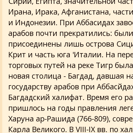
Сирии, Египта, значительной час
Ирана, Ирака, Афганистана, част
и Индонезии. При Аббасидах зав
арабов почти прекратились: был
присоединены лишь острова Сици
Крит и часть юга 'Италии. На пер
торговых путей на реке Тигр был
новая столица - Багдад, давшая н
государству арабов при Аббасйдах
Багдадский халифат. Время его р
пришлось на годы правления лег
Харуна ар-Рашида (766-809), совр
Карла Великого. В VIII-IX вв. по х