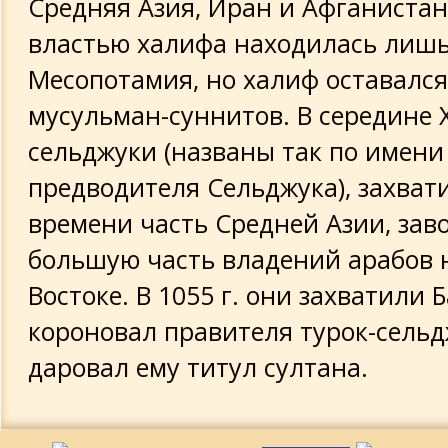
Средняя Азия, Иран и Афганистан
властью халифа находилась лиш
Месопотамия, но халиф оставалс
мусульман-суннитов. В середине XI
сельджуки (названы так по имени
предводителя Сельджука), захват
времени часть Средней Азии, зав
большую часть владений арабов 
Востоке. В 1055 г. они захватили 
короновал правителя турок-сельд
даровал ему титул султана.