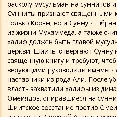
расколу мусульман на суннитов и
Сунниты признают священными 
только Коран, но и Сунну - собра
из жизни Мухаммеда, а также счи
халиф должен быть главой мусул
церкви. Шииты отвергают Сунну 
священную книгу и требуют, что
верующими руководили имамы - 
наставники из рода Али. После у
власть захватили халифы из дин
Омеиядов, опиравшиеся на сунни
Шиитское восстание против Оме
началось в Средней Азии и перек