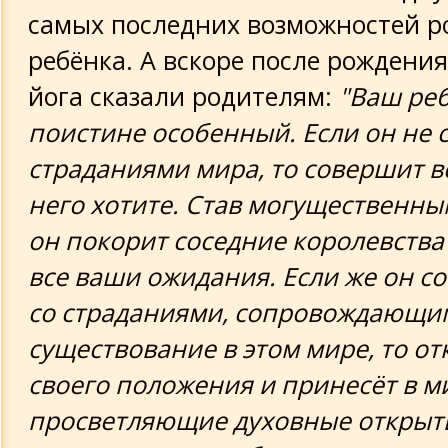
Тамара Глоба о будущем России
самых последних возможностей р
ребёнка. А вскоре после рождени
Т.Глоба: прогноз после 2000 года
йога сказали родителям:
"Ваш ре
История плащаницы
поистине особенный. Если он не с
страданиями мира, то совершит вс
Арабы в VI*XI вв
него хотите. Став могущественны
он покорит соседние королевства
Завет имама Али
все ваши ожидания. Если же он с
со страданиями, сопровождающи
существование в этом мире, то от
своего положения и принесёт в м
просветляющие духовные открыти