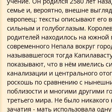
учение. Он родился 2580 лет наза
семье и, вероятно, внешне выгляд
Письмо об Иисусе
европеец: тексты описывают его 
Жизнь Мухаммеда с т.з. Галиева Г.
сильным и голубоглазым. Королев
родителей находилось на южной 
Некоторые черты характера благород
Посланника
современного Непала вокруг горо
называвшегося тогда Капилавасту
Пророк Мухаммед
показывают, что в нём имелись с
канализации и центрального отоп
Моисей
роскошь по сравнению с нынешн
Жизнь Будды
поблизости и многими другими г
третьего мира. Не было никакого
Пророк Мухаммед - как объект покло
зачатия - мать использовала одну