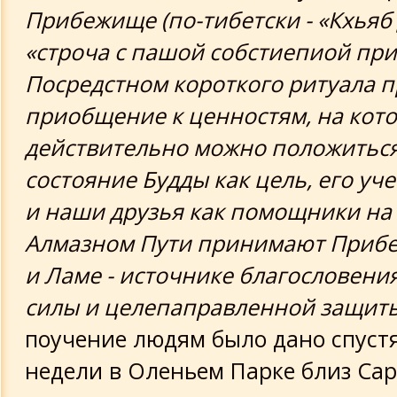
Прибежище (по-тибетски - «Кхьяб 
«строча с пашой собстиепиой пр
Посредстном короткого ритуала 
приобщение к ценностям, на кот
действительно можно положиться.
состояние Будды как цель, его уче
и наши друзья как помощники на 
Алмазном Пути принимают Приб
и Ламе - источнике благословени
силы и целепаправленной защит
поучение людям было дано спуст
недели в Оленьем Парке близ Сар