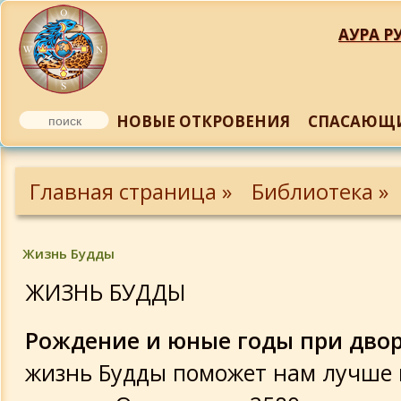
АУРА РУ
НОВЫЕ ОТКРОВЕНИЯ
СПАСАЮЩИ
Заратуштра, В. Тороп
Главная страница »
Библиотека »
Отрывок из книги Ю. Терапиано
«Маздеизм», «О Саошианте»
Жизнь Будды
Вл. Соловьев. Магомет
ЖИЗНЬ БУДДЫ
Плащаница Христа из Турина
Рождение и юные годы при дво
жизнь Будды поможет нам лучше 
О плащанице