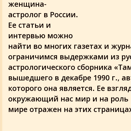
женщина-
Письмо об Иисусе
астролог в России.
Ее статьи и
Жизнь Мухаммеда с т.з. Галиева Г.
интервью можно
Некоторые черты характера благород
найти во многих газетах и жур
Посланника
ограничимся выдержками из ру
астрологического сборника «Та
Пророк Мухаммед
вышедшего в декабре 1990 г., а
Моисей
которого она является. Ее взгля
окружающий нас мир и на роль 
Жизнь Будды
мире отражен на этих страница
Пророк Мухаммед - как объект покло