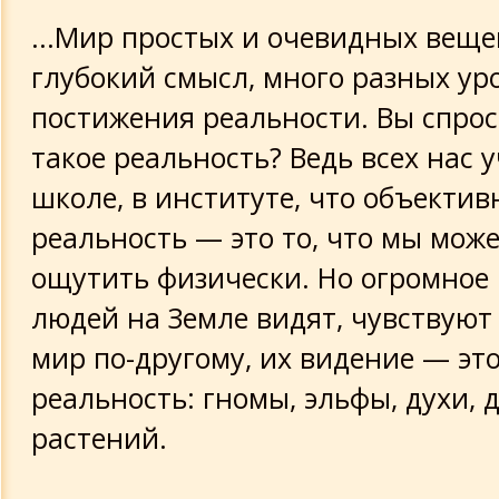
Тамара Глоба о будущем России
...Мир простых и очевидных вещ
глубокий смысл, много разных ур
Т.Глоба: прогноз после 2000 года
постижения реальности. Вы спроси
История плащаницы
такое реальность? Ведь всех нас 
школе, в институте, что объектив
Арабы в VI*XI вв
реальность — это то, что мы може
Завет имама Али
ощутить физически. Но огромное
людей на Земле видят, чувствую
мир по-другому, их видение — это
реальность: гномы, эльфы, духи, 
растений.