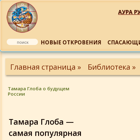
АУРА РУ
НОВЫЕ ОТКРОВЕНИЯ
СПАСАЮЩИ
Заратуштра, В. Тороп
Главная страница »
Библиотека »
Отрывок из книги Ю. Терапиано
«Маздеизм», «О Саошианте»
Тамара Глоба о будущем
России
Вл. Соловьев. Магомет
Плащаница Христа из Турина
Тамара Глоба —
самая популярная
О плащанице