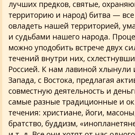
лучших предков, святые, охраня
территорию и народ) битва — все
овладеть нашей территорией, ум
и судьбами нашего народа. Проце
можно уподобить встрече двух си
течений внутри них, схлестнувши
Россией. К нам лавиной хлынули
Запада, с Востока, предлагая акт
совместную деятельность и деньг
самые разные традиционные и о
течения: христиане, йоги, масоны
братство, буддизм, «инопланетян
и т. д. Все они хотят от нас одног