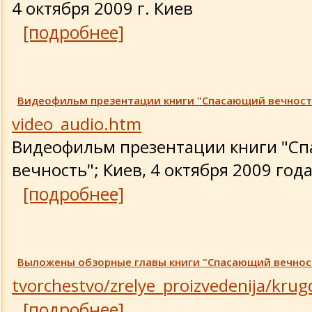
4 октября 2009 г. Киев
Обновления 2010 года
[подробнее]
Обновления 2009 года
Обновления 2008 года
Видеофильм презентации книги "Спасающий вечност
video_audio.htm
Обновления 2007 года
Видеофильм презентации книги "С
вечность"; Киев, 4 октября 2009 год
Обновления 2006 года
[подробнее]
Обновления 2005 года
Обновления 2004 года
Выложены обзорные главы книги "Спасающий вечнос
tvorchestvo/zrelye_proizvedenija/krug
Обновления 2003 года
[подробнее]