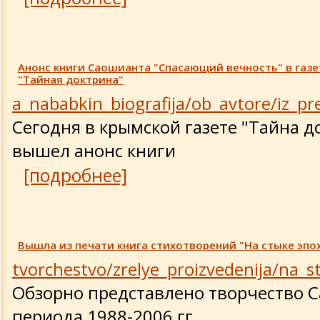
Анонс книги Саошианта "Спасающий вечность" в газе
"Тайная доктрина"
a_nababkin_biografija/ob_avtore/iz_pr
Сегодня в крымской газете "Тайна д
вышел анонс книги
[подробнее]
Вышла из печати книга стихотворений "На стыке эпо
tvorchestvo/zrelye_proizvedenija/na_
Обзорно представлено творчество 
периода 1988-2006 гг.