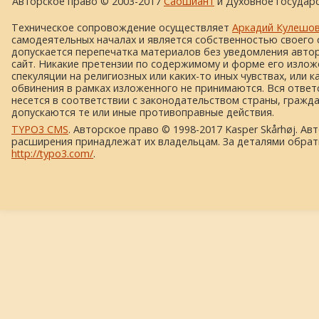
Авторское право © 2003-2017
Саошиант
и Духовное государс
Техническое сопровождение осуществляет
Аркадий Кулешо
самодеятельных началах и является собственностью своего 
допускается перепечатка материалов без уведомления автора
сайт. Никакие претензии по содержимому и форме его изложе
спекуляции на религиозных или каких-то иных чувствах, или к
обвинения в рамках изложенного не принимаются. Вся ответ
несется в соответствии с законодательством страны, гражд
допускаются те или иные противоправные действия.
TYPO3 CMS
. Авторское право © 1998-2017 Kasper Skårhøj. Ав
расширения принадлежат их владельцам. За деталями обрат
http://typo3.com/
.