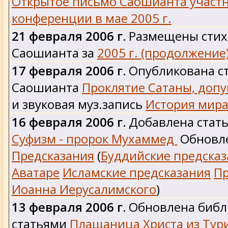
Открытое письмо Саошианта участ
конференции в мае 2005 г.
21 февраля 2006 г.
Размещены стих
Саошианта за
2005 г. (продолжение
17 февраля 2006 г.
Опубликована с
Саошианта
Проклятие Сатаны, доп
и звуковая муз.запись
История мир
16 февраля 2006 г.
Добавлена стать
Суфизм - пророк Мухаммед
Обновл
Предсказания
(
Буддийские предсказ
Аватаре
Исламские предсказания
Пр
Иоанна Иерусалимского
)
13 февраля 2006 г.
Обновлена библ
статьями
Плащаница Христа из Тур