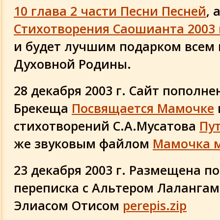
10 глава 2 части Песни Песней
, 
Обновления 2010 года
Стихотворения Саошианта 2003 
Обновления 2009 года
и будет лучшим подарком все
Духовной Родины.
Обновления 2008 года
28 декабря 2003 г. Сайт пополне
Обновления 2007 года
Брекеща
Посвящается Мамочке
Обновления 2006 года
стихотворений С.А.Мусатова
Пу
же звуковым файлом
Мамочка м
Обновления 2005 года
23 декабря 2003 г. Размещена пол
Обновления 2004 года
переписка с Альтером Лаланга
Элиасом Отисом
perepis.zip
Обновления 2003 года