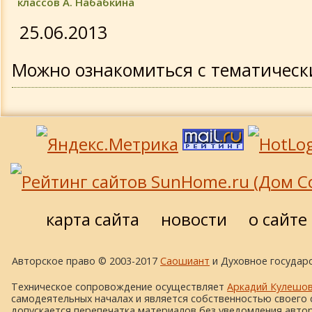
классов А. Набабкина
Обновления 2010 года
25.06.2013
Обновления 2009 года
Можно ознакомиться с тематичес
занятиями и занятиями курсов Ду
Обновления 2008 года
нравственного возрождения лично
Обновления 2007 года
подробнее »
Обновления 2006 года
Обновления 2005 года
карта сайта
новости
о сайте
Обновления 2004 года
Авторское право © 2003-2017
Саошиант
и Духовное государс
Техническое сопровождение осуществляет
Аркадий Кулешо
Обновления 2003 года
самодеятельных началах и является собственностью своего 
допускается перепечатка материалов без уведомления автора