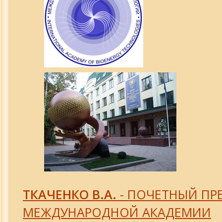
Волченко В.Н.
Доклад: "Монархия духа..."
Труды и достижения МАБЭТ
Доклад президента МАБЭТ
Три тенденции здоровья
Пресс-конференция в Укринформ 9.02
О деятельности МАБЭТ в Крыму
ТКАЧЕНКО В.А.
- ПОЧЕТНЫЙ ПР
Создание двигателей нового поколен
МЕЖДУНАРОДНОЙ АКАДЕМИИ