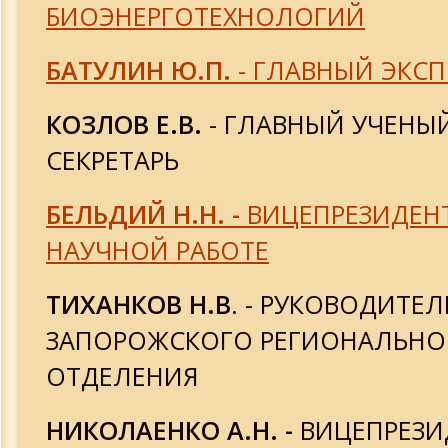
БИОЭНЕРГОТЕХНОЛОГИЙ
Аудио докладов и лекций
БАТУЛИН Ю.П.
- ГЛАВНЫЙ ЭКСП
Немного истории
КОЗЛОВ Е.В.
- ГЛАВНЫЙ УЧЕНЫ
События и лица
СЕКРЕТАРЬ
Ткаченко В.А. 75 лет
БЕЛЬДИЙ Н.Н. -
ВИЦЕПРЕЗИДЕН
Юбилейный симпозиум 2015
НАУЧНОЙ РАБОТЕ
МАБЭТ и общество
ТИХАНКОВ Н.В
. - РУКОВОДИТЕЛ
Мабэт и церковь
ЗАПОРОЖСКОГО РЕГИОНАЛЬНО
ОТДЕЛЕНИЯ
Видео разработок и достижений Ака
НИКОЛАЕНКО А.Н. -
ВИЦЕПРЕЗИ
Деятельность академиков