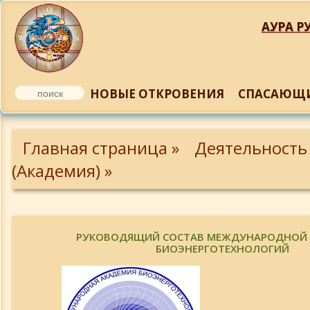
АУРА РУ
НОВЫЕ ОТКРОВЕНИЯ
СПАСАЮЩИ
Личности Академии
Главная страница »
Деятельность
Ткаченко В.А. - почетный президент 
(Академия) »
Батулин Ю.П.
Белокриницкий В.С.
РУКОВОДЯЩИЙ СОСТАВ МЕЖДУНАРОДНОЙ
БИОЭНЕРГОТЕХНОЛОГИЙ
В. П. Олейник