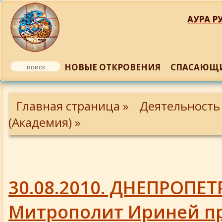
АУРА РУ
НОВЫЕ ОТКРОВЕНИЯ
СПАСАЮЩИ
Личности Академии
Главная страница »
Деятельность
Ткаченко В.А. - почетный президент 
(Академия) »
Батулин Ю.П.
Белокриницкий В.С.
30.08.2010. ДНЕПРОПЕТ
В. П. Олейник
Митрополит Ириней п