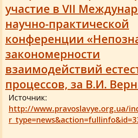
Волченко В.Н.
участие в VII Междуна
Доклад: "Монархия духа..."
научно-практической
конференции «Непозн
Труды и достижения МАБЭТ
закономерности
Доклад президента МАБЭТ
взаимодействий естес
Три тенденции здоровья
процессов, за В.И. Вер
Пресс-конференция в Укринформ 9.02
Источник:
О деятельности МАБЭТ в Крыму
http://www.pravoslavye.org.ua/in
r_type=news&action=fullinfo&id=3
Создание двигателей нового поколен