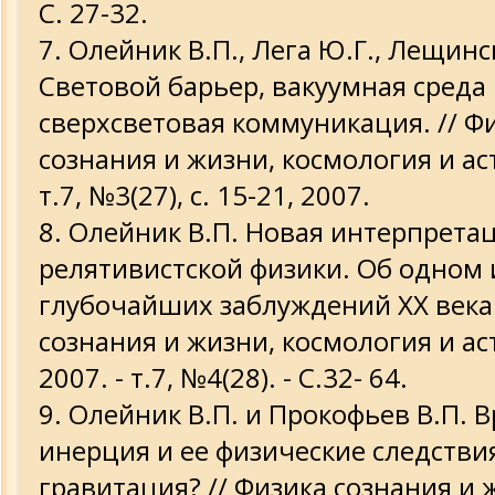
С. 27-32.
Олейник В.П., Лега Ю.Г., Лещинс
Световой барьер, вакуумная среда
сверхсветовая коммуникация. // Ф
сознания и жизни, космология и ас
т.7, №3(27), с. 15-21, 2007.
Олейник В.П. Новая интерпрета
релятивистской физики. Об одном 
глубочайших заблуждений ХХ века.
сознания и жизни, космология и ас
2007. - т.7, №4(28). - С.32- 64.
Олейник В.П. и Прокофьев В.П. 
инерция и ее физические следствия
гравитация? // Физика сознания и 