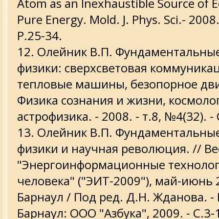
Atom as an Inexhaustible Source of Ec
Pure Energy. Mold. J. Phys. Sci.- 2008.
P.25-34.
Олейник В.П. Фундаментальны
физики: сверхсветовая коммуника
тепловые машины, безопорное дви
Физика сознания и жизни, космоло
астрофизика. - 2008. - т.8, №4(32). -
Олейник В.П. Фундаментальны
физики и научная революция. // В
"Энергоинформационные технолог
человека" ("ЭИТ-2009"), май-июнь 20
Барнаул / Под ред. Д.Н. Жданова. - 
Барнаул: ООО "Азбука", 2009. - С.3-