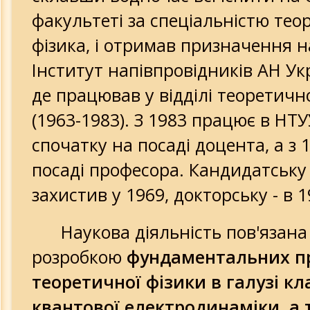
Аудио докладов и лекций
факультеті за спеціальністю тео
фізика, і отримав призначення н
Немного истории
Інститут напівпровідників АН Укр
События и лица
де працював у відділі теоретичн
Ткаченко В.А. 75 лет
(1963-1983). З 1983 працює в НТУУ
спочатку на посаді доцента, а з 1
Юбилейный симпозиум 2015
посаді професора. Кандидатську
захистив у 1969, докторську - в 1
МАБЭТ и общество
Мабэт и церковь
Наукова діяльність пов'язана
розробкою
фундаментальних п
Видео разработок и достижений Ака
теоретичної фізики в галузі кл
Деятельность академиков
квантової електродинаміки, а 