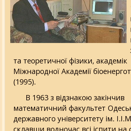
Волченко В.Н.
Доклад: "Монархия духа..."
Труды и достижения МАБЭТ
Доклад президента МАБЭТ
та теоретичної фізики, академік
Три тенденции здоровья
Міжнародної Академії біоенерго
(1995).
Пресс-конференция в Укринформ 9.02
В 1963 з відзнакою закінчив
О деятельности МАБЭТ в Крыму
математичний факультет Одесь
Создание двигателей нового поколен
державного університету ім. І.І.
склавши водночас всі іспити на