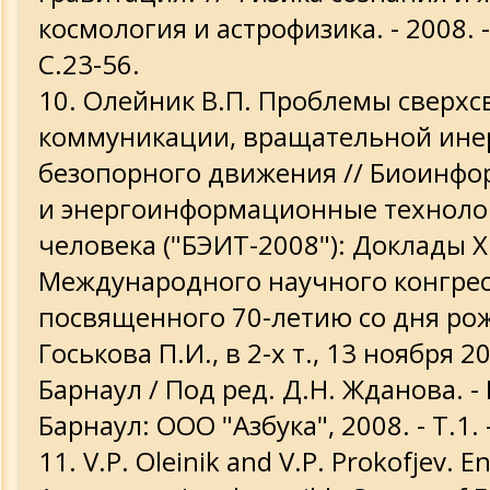
космология и астрофизика. - 2008. - 
С.23-56.
Олейник В.П. Проблемы сверхс
коммуникации, вращательной ине
безопорного движения // Биоинф
и энергоинформационные техноло
человека ("БЭИТ-2008"): Доклады Х
Международного научного конгрес
посвященного 70-летию со дня ро
Госькова П.И., в 2-х т., 13 ноября 200
Барнаул / Под ред. Д.Н. Жданова. - 
Барнаул: ООО "Азбука", 2008. - Т.1. -
V.P. Oleinik and V.P. Prokofjev. 