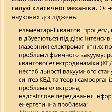
галузі класичної механіки.
Осно
10-летие Академии
наукових досліджень:
Изобретения и открытия
елементарні квантові процеси,
відбуваються під дією інтенсив
Просвещение
(лазерних) електромагнітних по
проблеми фізичного вакууму; р
квантової електродинаміки (КЕД
нестабільності вакуумного стан
синтез КЕД та теорії самоорганіз
проблема електрона;
надсвітлове передавання інфор
енергетична проблема;