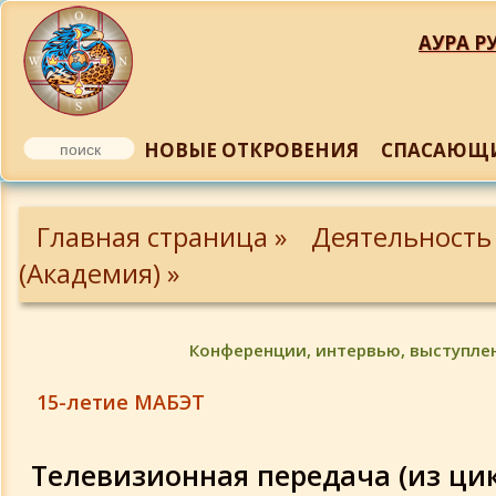
АУРА РУ
НОВЫЕ ОТКРОВЕНИЯ
СПАСАЮЩИ
Личности Академии
Главная страница »
Деятельность
Ткаченко В.А. - почетный президент 
(Академия) »
Батулин Ю.П.
Конференции, интервью, выступле
Белокриницкий В.С.
15-летие МАБЭТ
В. П. Олейник
Телевизионная передача (из ци