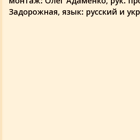
монтаж: Олег Адаменко, рук. пр
Аудио докладов и лекций
Задорожная, язык: русский и ук
Немного истории
События и лица
Ткаченко В.А. 75 лет
Юбилейный симпозиум 2015
МАБЭТ и общество
Мабэт и церковь
Видео разработок и достижений
Академии