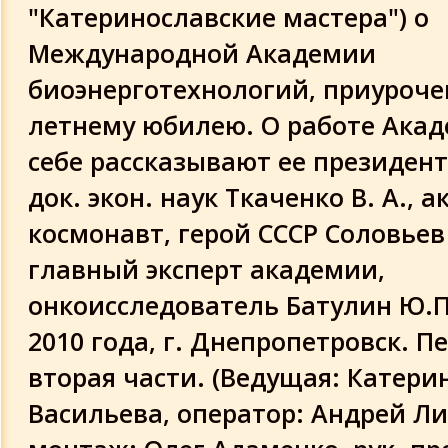
Волченко В.Н.
"Катеринославские мастера") о
Международной Академии
Доклад: "Монархия духа..."
биоэнерготехнологий, приурочен
летнему юбилею. О работе Акад
Труды и достижения МАБЭТ
себе рассказывают ее президент
Доклад президента МАБЭТ
док. экон. наук Ткаченко В. А., 
Три тенденции здоровья
космонавт, герой СССР Соловьев 
главный эксперт академии,
Пресс-конференция в Укринформ 9.02
онкоисследователь Батулин Ю.П
О деятельности МАБЭТ в Крыму
2010 года, г. Днепропетровск. П
вторая части. (Ведущая: Катери
Создание двигателей нового поколен
Васильева, оператор: Андрей Ли