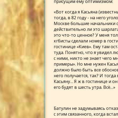
присущим ему оптимизмом:
«Вот когда я Касьяна (известн
тогда, в 82 году - на него уго
Москве большие начальники с
действительно ли это шарлата
это что-то ценное? У меня толь
кгбисты сделали номер в гости
гостинице «Киев». Ему там ос
туда. Понятно, что я увидел л
с ними, никто не знает чего 
примеры». Но мне нужен Касьян
должно было быть все обоснов
него получается, так? И тогд
Касьяну… Я ж в гостинице и он 
его будят в шесть утра. Всё…»
Батулин не задумываясь отказ
с этим связанного, когда вст