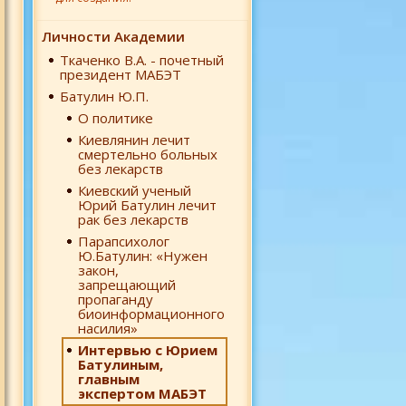
Личности Академии
Ткаченко В.А. - почетный
президент МАБЭТ
Батулин Ю.П.
О политике
Киевлянин лечит
смертельно больных
без лекарств
Киевский ученый
Юрий Батулин лечит
рак без лекарств
Парапсихолог
Ю.Батулин: «Нужен
закон,
запрещающий
пропаганду
биоинформационного
насилия»
Интервью с Юрием
Батулиным,
главным
экспертом МАБЭТ