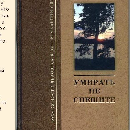
 у
 что
 как
 и
о с
т
что
ый
,
 на
й