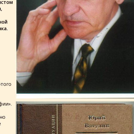
истом
,
ной
ка.
этого
фии».
но
е