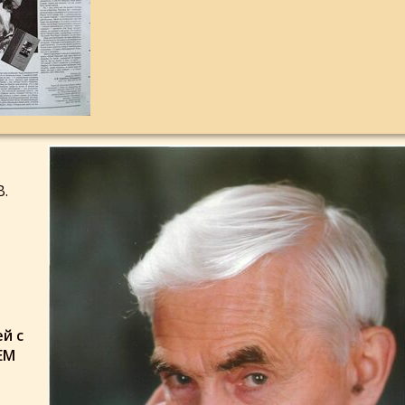
В.
й с
ЕМ