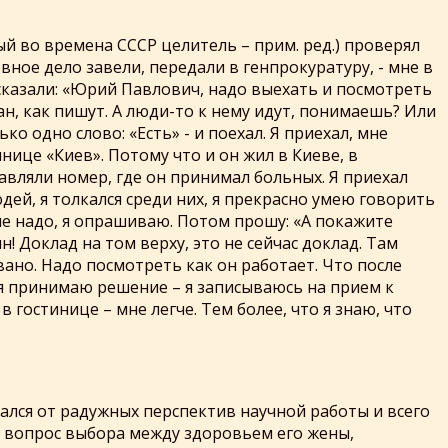
ый во времена СССР целитель – прим. ред.) проверял
ловное дело завели, передали в генпрокуратуру, - мне в
казали: «Юрий Павлович, надо выехать и посмотреть
н, как пишут. А люди-то к нему идут, понимаешь? Или
ко одно слово: «Есть» - и поехал. Я приехал, мне
нице «Киев». Потому что и он жил в Киеве, в
тавляли номер, где он принимал больных. Я приехал
юдей, я толкался среди них, я прекрасно умею говорить
мне надо, я опрашиваю. Потом прошу: «А покажите
! Доклад на том верху, это не сейчас доклад. Там
ано. Надо посмотреть как он работает. Что после
а я принимаю решение – я записываюсь на прием к
в гостинице – мне легче. Тем более, что я знаю, что
ался от радужных перспектив научной работы и всего
ал вопрос выбора между здоровьем его жены,