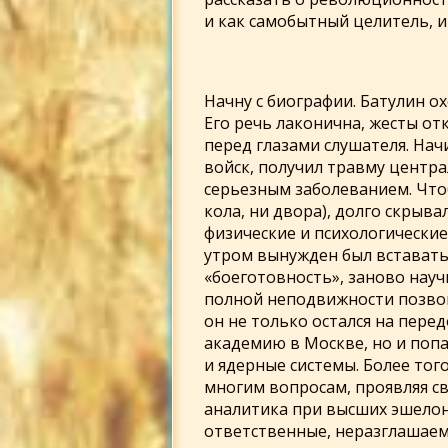
и как самобытный целитель, и
Начну с биографии. Батулин ох
Его речь лаконична, жесты от
перед глазами слушателя. Нач
войск, получил травму центр
серьезным заболеванием. Чтоб
кола, ни двора), долго скрыв
физические и психологические
утром вынужден был вставать 
«боеготовность», заново науч
полной неподвижности позвон
он не только остался на пере
академию в Москве, но и поп
и ядерные системы. Более тог
многим вопросам, проявляя с
аналитика при высших эшелон
ответственные, неразглашаемы