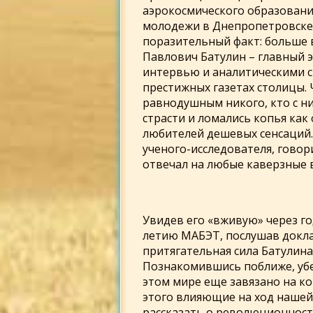
аэрокосмического образовани
молодежи в Днепропетровске.
поразительный факт: больше в
Павлович Батулин – главный э
интервью и аналитическими с
престижных газетах столицы. 
равнодушным никого, кто с ни
страсти и ломались копья ка
любителей дешевых сенсаций.
ученого-исследователя, говор
отвечал на любые каверзные 
Увидев его «вживую» через г
летию МАБЭТ, послушав докла
притягательная сила Батулин
Познакомившись поближе, убед
этом мире еще завязано на ко
этого влияющие на ход нашей 
рассказать о революционности