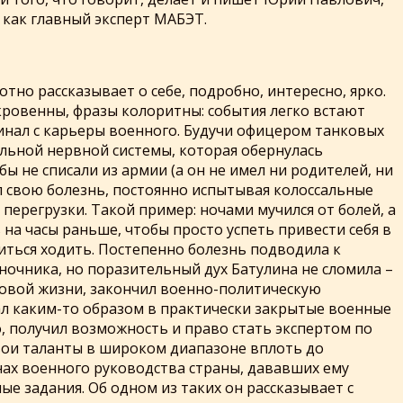
 как главный эксперт МАБЭТ.
отно рассказывает о себе, подробно, интересно, ярко.
кровенны, фразы колоритны: события легко встают
инал с карьеры военного. Будучи офицером танковых
альной нервной системы, которая обернулась
ы не списали из армии (а он не имел ни родителей, ни
ал свою болезнь, постоянно испытывая колоссальные
 перегрузки. Такой пример: ночами мучился от болей, а
на часы раньше, чтобы просто успеть привести себя в
иться ходить. Постепенно болезнь подводила к
очника, но поразительный дух Батулина не сломила –
довой жизни, закончил военно-политическую
ал каким-то образом в практически закрытые военные
о, получил возможность и право стать экспертом по
вои таланты в широком диапазоне вплоть до
ах военного руководства страны, дававших ему
е задания. Об одном из таких он рассказывает с