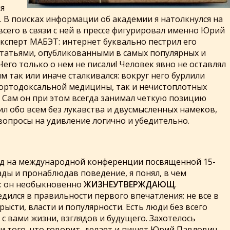
я
 В поисках информации об академии я натолкнулся на
сего в связи с ней в прессе фигурировал именно Юрий
ксперт МАБЭТ: интернет буквально пестрил его
татьями, опубликованными в самых популярных и
Чего только о нем не писали! Человек явно не оставлял
м так или иначе сталкивался: вокруг него бурлили
к ортодоксальной медицины, так и нечистоплотных
 Сам он при этом всегда занимал четкую позицию
ил обо всем без лукавства и двусмысленных намеков,
вопросы на удивление логично и убедительно.
од на международной конференции посвященной 15-
ды и пронаблюдав поведение, я понял, в чем
а: он необыкновенно
ЖИЗНЕУТВЕРЖДАЮЩ
.
ился в правильности первого впечатления: не все в
рысти, власти и популярности. Есть люди без всего
с вами жизни, взглядов и будущего. Захотелось
 того, что говорит, делает и пишет Юрий Павлович,